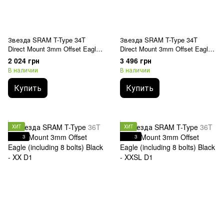
Звезда SRAM T-Type 34T
Звезда SRAM T-Type 34T
Direct Mount 3mm Offset Eagle
Direct Mount 3mm Offset Eagle
(including 8 bolts) Dark Polar
(including 8 bolts) Black - X0 D1
2 024 грн
3 496 грн
Grey - GX D1
В наличии
В наличии
Купить
Купить
ХИТ
ХИТ
3
3