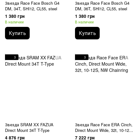
Звезда Race Face Bosch G4
Звезда Race Face Bosch G4
DM, 34T, SHI12, CL55, steel
DM, 36T, SHI12, CL55, steel
1 380 грн
1 380 грн
В наличии
В наличии
Купить
Купить
3
3
Звезда SRAM XX FAZUA
Звезда Race Face ERA Cinch,
Direct Mount 34T T-Type
Direct Mount Wide, 32t, 10-12S,
NW Chainring
4 876 грн
7 222 грн