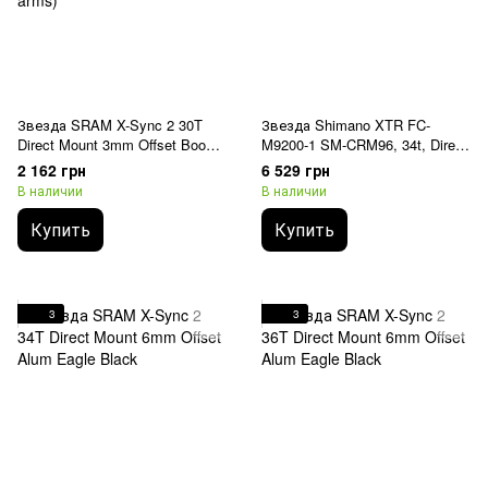
Звезда SRAM X-Sync 2 30T
Звезда Shimano XTR FC-
Direct Mount 3mm Offset Boost
M9200-1 SM-CRM96, 34t, Direct
Eagle Cold Forged Lunar Grey
Mount, 12-speed
2 162 грн
6 529 грн
(finish of GX Eagle C1 matches
В наличии
В наличии
crank arms)
Купить
Купить
3
3