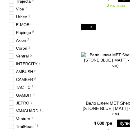
4
Trajecta
В наличии
7
Vibe
3
Urbex
8
E-MOB
3
6
Papingo
2
Axion
2
Coron
5
Ventral
2
INTERCITY
6
AMBUSH
8
CAMBER
8
TACTIC
4
GAMBIT
3
JETRO
Вело шлем MET Shelt
[STONE BLUE | MATT] -
15
VANGUARD
см)
7
Venturo
4 600 грн
Купи
11
TrailHead