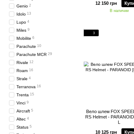
12 150 грн
Куп
2
Genio
В наличии
13
Idolo
4
Lupo
9
Miles
3
6
Mobilite
10
Parachute
29
Parachute MCR
12
Rivale
16
Roam
4
Strale
16
Terranova
15
Trenta
9
Vinci
5
Aircraft
Вело шлем FOX SPE
RS Helmet - PARANOID [M
4
Altec
L
5
Status
10 125 грн
Куп