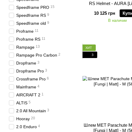
RS Helmet - AURA [L
15
Speedframe PRO
10 125 грн
Куп
9
Speedframe RS
В наличии
9
Speedframe old
11
Proframe
11
Proframe RS
13
Rampage
ХИТ
2
Rampage Pro Carbon
3
3
Dropframe
3
Dropframe Pro
6
Crossframe Pro
4
Mainframe
1
AIRCRAFT 2
5
ALTIS
3
2.0 All Mountain
20
Hooray
Шлем MET Parachute 
4
2.0 Enduro
[Fungi | Matt] - M (5