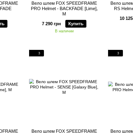
EDFRAME
Вело шлем FOX SPEEDFRAME
Вело шле
KFADE
PRO Helmet - BACKFADE [Lime],
RS Helme
M
10 125
ть
7 290 грн
Купить
В наличии
3
3
EDFRAME
Вело шлем FOX SPEEDFRAME
Вело шле