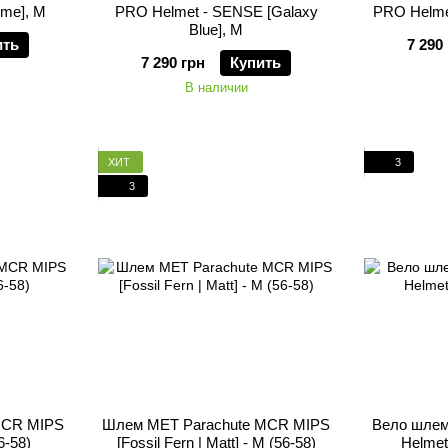
ime], M
PRO Helmet - SENSE [Galaxy
PRO Helme
Blue], M
ить
7 290
7 290 грн
Купить
В наличии
ХИТ
3
3
MCR MIPS
Шлем MET Parachute MCR MIPS
Вело шле
6-58)
[Fossil Fern | Matt] - M (56-58)
Helmet