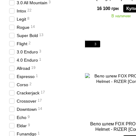
3
3.0 All Mountain
16 100 грн
Куп
22
Intox
В наличии
8
Legit
14
Rogue
13
Super Bold
2
Flight
3
3
3.0 Enduro
1
4.0 Enduro
19
Allroad
1
Espresso
2
Corso
17
Crackerjack
17
Crossover
14
Downtown
9
Echo
Вело шлем FOX PR
9
Eldar
Helmet - RIZER [Cor
1
Funandgo