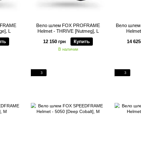
OFRAME
Вело шлем FOX PROFRAME
Вело шле
e], L
Helmet - THRIVE [Nutmeg], L
Helmet
ить
12 150 грн
Купить
14 625
В наличии
3
3