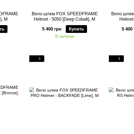
EDFRAME
Вело шлем FOX SPEEDFRAME
Вело шле
], M
Helmet - 5050 [Deep Cobalt], M
Helmet 
ть
5 400 грн
Купить
5 400
В наличии
3
3