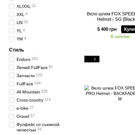
11
XL/XXL
Вело шлем FOX SPE
4
XXL
Helmet - SG [Black
35
UN
5 400 грн
Купи
4
YL
В наличии
4
YM
Стиль
291
Enduro
3
87
Легкий FullFace
129
Запчасти
164
FullFace
105
All Mountain
114
Cross-country
27
e-bike
67
Gravel
Фулфейс со съемной
34
челюстью