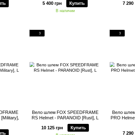
ить
5 400 грн
Купить
7 290
В наличии
3
3
EDFRAME
Вело шлем FOX SPEEDFRAME
Вело шле
ilitary],
RS Helmet - PARANOID [Rust], L
PRO Helmet
10 125 грн
Купить
ить
7 290