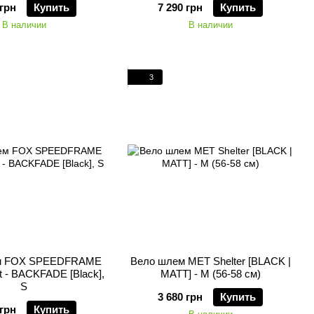
 грн
Купить
7 290 грн
Купить
В наличии
В наличии
3
м FOX SPEEDFRAME
Вело шлем MET Shelter [BLACK |
 - BACKFADE [Black],
MATT] - M (56-58 см)
S
3 680 грн
Купить
 грн
Купить