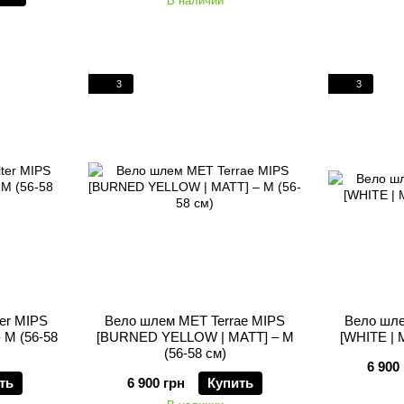
В наличии
3
3
er MIPS
Вело шлем MET Terrae MIPS
Вело шле
 M (56-58
[BURNED YELLOW | MATT] – M
[WHITE | 
(56-58 см)
6 900
ть
6 900 грн
Купить