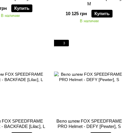
M
 грн
Купить
10 125 грн
Купить
В наличии
В наличии
3
м FOX SPEEDFRAME
Вело шлем FOX SPEEDFRAME
- BACKFADE [Lilac], L
PRO Helmet - DEFY [Pewter], S