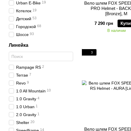
19
Urban E-Bike
Вело шлем FOX SPE
PRO Helmet - BAC
19
Котелок
[Bronze], M
53
Детский
7 290 грн
Купи
68
Городской
В наличии
93
Шоссе
Линейка
3
2
Rampage RS
7
Terrae
9
Revo
10
1.0 All Mountain
4
1.0 Gravity
1
1.0 Urban
1
2.0 Gravity
20
Shelter
Вело шлем FOX SPE
14
Speedframe