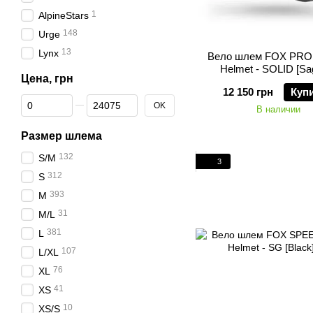
1
AlpineStars
148
Urge
13
Lynx
Вело шлем FOX PR
Helmet - SOLID [Sag
Цена, грн
12 150 грн
Куп
От Цена, грн
До Цена, грн
OK
В наличии
Размер шлема
132
S/M
3
312
S
393
M
31
M/L
381
L
107
L/XL
76
XL
41
XS
10
XS/S