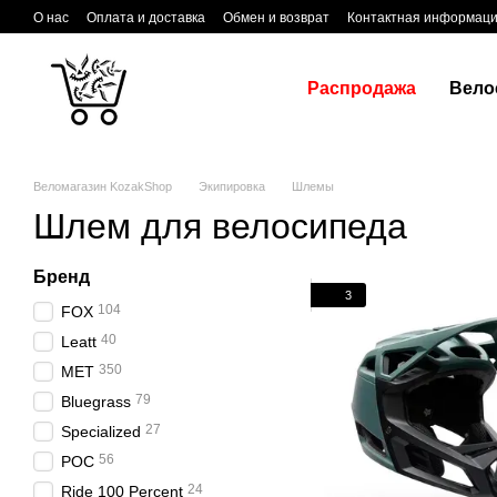
Перейти к основному контенту
О нас
Оплата и доставка
Обмен и возврат
Контактная информац
Распродажа
Вело
Веломагазин KozakShop
Экипировка
Шлемы
Шлем для велосипеда
Бренд
3
104
FOX
40
Leatt
350
MET
79
Bluegrass
27
Specialized
56
POC
24
Ride 100 Percent