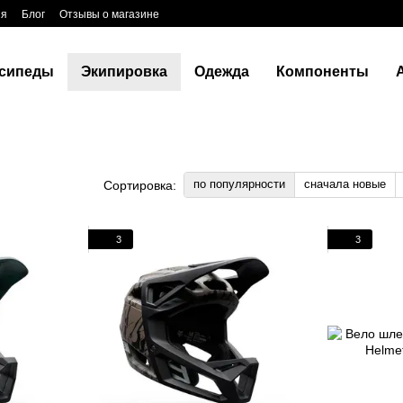
ия
Блог
Отзывы о магазине
сипеды
Экипировка
Одежда
Компоненты
по популярности
сначала новые
Сортировка:
3
3