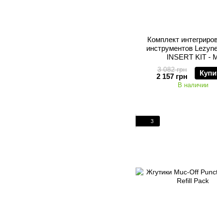
Комплект интегриро
инструментов Lezyn
INSERT KIT - 
3 082 грн
Купи
2 157 грн
В наличии
3