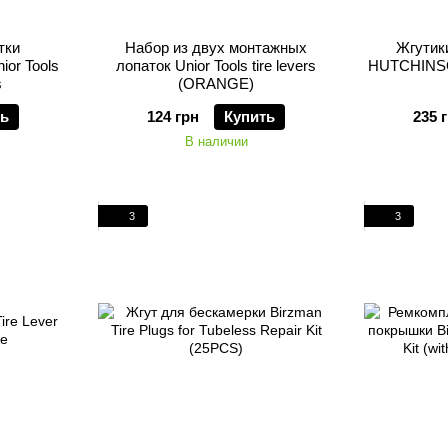
тки
Набор из двух монтажных
Жгутик
ior Tools
лопаток Unior Tools tire levers
HUTCHINS
s
(ORANGE)
ть
124 грн
Купить
235 
В наличии
3
3