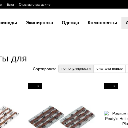
ия
Блог
Отзывы о магазине
сипеды
Экипировка
Одежда
Компоненты
ты для
по популярности
сначала новые
Сортировка:
3
3