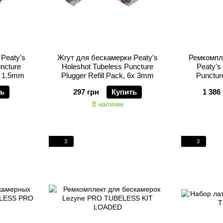
Peaty's
Жгут для бескамерки Peaty's
Ремкомпл
ncture
Holeshot Tubeless Puncture
Peaty's
6х 1.5mm
Plugger Refill Pack, 6x 3mm
Puncture
ть
297 грн
Купить
1 386
В наличии
3
3