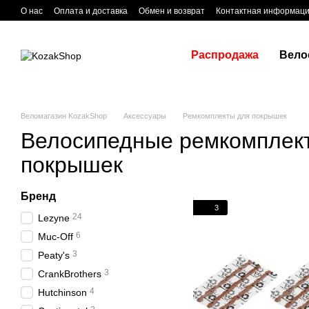
Перейти к основному контенту
О нас
Оплата и доставка
Обмен и возврат
Контактная информац
Распродажа
Вело
Веломагазин KozakShop
Аксессуары
Ремкомплекты для покрышек
Велосипедные ремкомплек
покрышек
Бренд
3
24
Lezyne
6
Muc-Off
3
Peaty's
3
CrankBrothers
4
Hutchinson