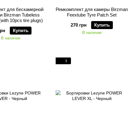
кт для бескамерной
Ремкомплект для камеры Birzman
 Birzman Tubeless
Feextube Tyre Patch Set
(with 10pcs tire plugs)
270 грн
Купить
грн
Купить
В наличии
В наличии
3