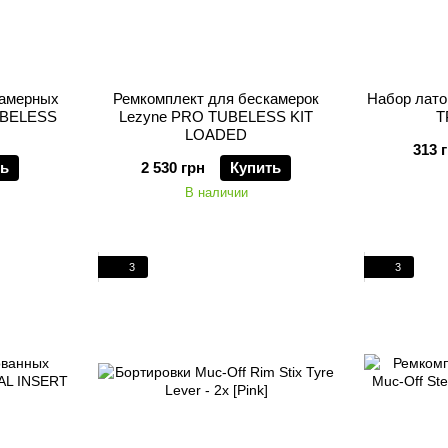
камерных
Ремкомплект для беcкамерок
Набор лат
UBELESS
Lezyne PRO TUBELESS KIT
T
LOADED
313 
ть
2 530 грн
Купить
В наличии
3
3