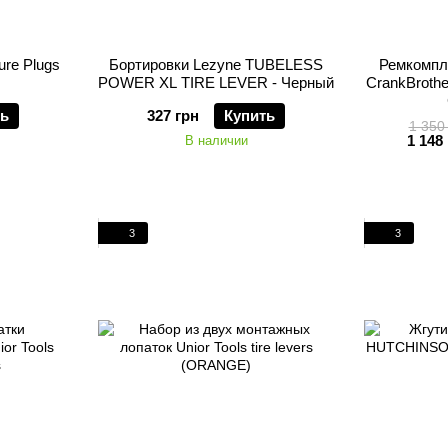
ure Plugs
Бортировки Lezyne TUBELESS
Ремкомпл
POWER XL TIRE LEVER - Черный
CrankBrother
ть
327 грн
Купить
1 350
1 148
В наличии
3
3