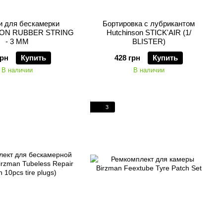
и для бескамерки
Бортировка с лубрикантом
ON RUBBER STRING
Hutchinson STICK'AIR (1/
- 3 MM
BLISTER)
грн
Купить
428 грн
Купить
В наличии
В наличии
3