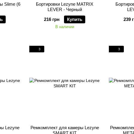
 Slime (6
Бортировки Lezyne MATRIX
Бортиро
LEVER - Черный
LE
ть
216 грн
Купить
239 
В наличии
3
3
ры Lezyne
Ремкомплект для камеры Lezyne
Ремкомплек
SMART KIT
META