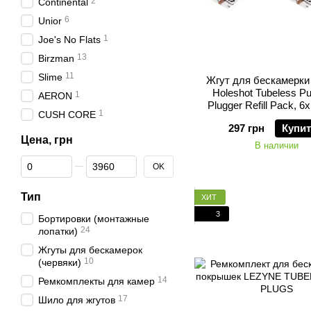
2
Continental
6
Unior
1
Joe's No Flats
13
Birzman
11
Slime
Жгут для бескамерки 
Holeshot Tubeless Pu
1
AERON
Plugger Refill Pack, 
1
CUSH CORE
297 грн
Купи
Цена, грн
В наличии
От Цена, грн
До Цена, грн
OK
Тип
ХИТ
3
Бортировки (монтажные
24
лопатки)
Жгуты для бескамерок
10
(червяки)
14
Ремкомплекты для камер
17
Шило для жгутов