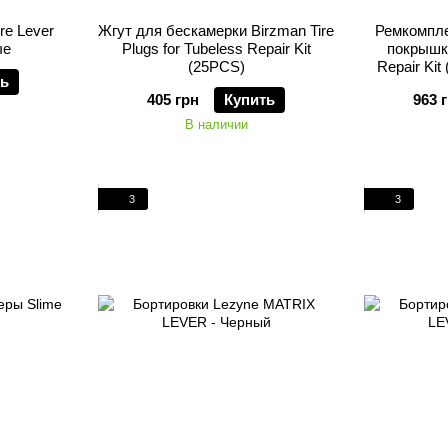
re Lever
Жгут для бескамерки Birzman Tire
Ремкомпле
ые
Plugs for Tubeless Repair Kit
покрышки
(25PCS)
Repair Kit 
ть
405 грн
Купить
963 
В наличии
3
3