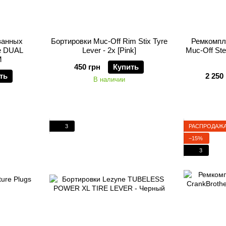
ванных
Бортировки Muc-Off Rim Stix Tyre
Ремкомпл
e DUAL
Lever - 2x [Pink]
Muc-Off Ste
M
450 грн
Купить
ть
2 250
В наличии
3
РАСПРОДАЖ
−15%
3