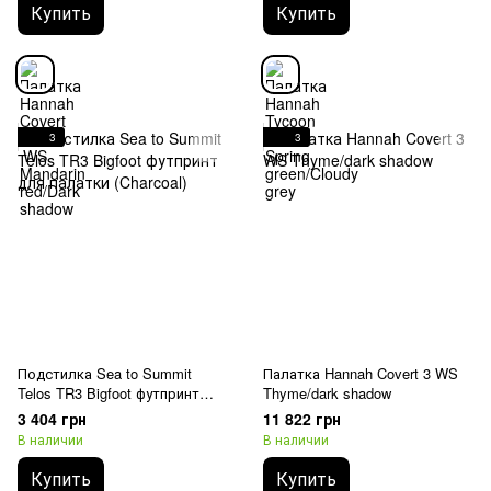
Купить
Купить
3
3
Подстилка Sea to Summit
Палатка Hannah Covert 3 WS
Telos TR3 Bigfoot футпринт
Thyme/dark shadow
для палатки (Charcoal)
3 404 грн
11 822 грн
В наличии
В наличии
Купить
Купить