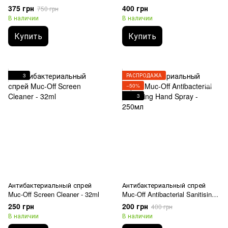
Surface Cleaner - 500ml
375 грн
400 грн
750 грн
В наличии
В наличии
Купить
Купить
3
РАСПРОДАЖА
−50%
3
Антибактериальный спрей
Антибактериальный спрей
Muc-Off Screen Cleaner - 32ml
Muc-Off Antibacterial Sanitising
Hand Spray - 250мл
250 грн
200 грн
400 грн
В наличии
В наличии