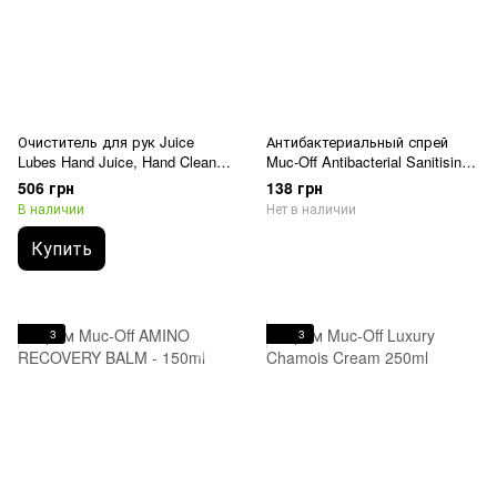
Очиститель для рук Juice
Антибактериальный спрей
Lubes Hand Juice, Hand Cleaner
Muc-Off Antibacterial Sanitising
500мл
Hand Spray - 32ml
506 грн
138 грн
В наличии
Нет в наличии
Купить
3
3