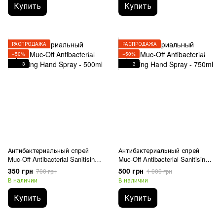
Купить
Купить
РАСПРОДАЖА
РАСПРОДАЖА
−50%
−50%
3
3
Антибактериальный спрей
Антибактериальный спрей
Muc-Off Antibacterial Sanitising
Muc-Off Antibacterial Sanitising
Hand Spray - 500ml
Hand Spray - 750ml
350 грн
500 грн
700 грн
1 000 грн
В наличии
В наличии
Купить
Купить