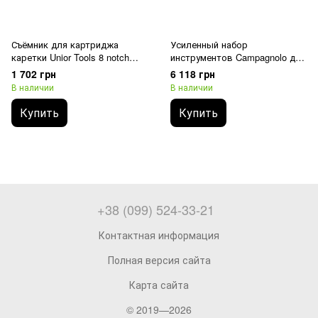
Съёмник для картриджа
Усиленный набор
каретки Unior Tools 8 notch
инструментов Campagnolo для
Bottom bracket and Bosch gen.
снятия шатунов и установки
1 702 грн
6 118 грн
3 & 4 lockring tool
кареток Unior Tools Torque full
В наличии
В наличии
set
Купить
Купить
+38 (099) 524-33-21
Контактная информация
Полная версия сайта
Карта сайта
© 2019—2026