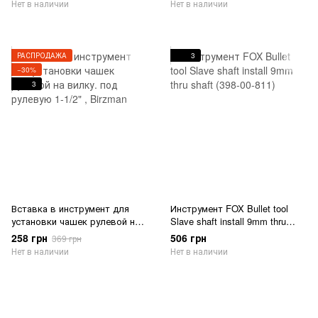
Нет в наличии
Нет в наличии
РАСПРОДАЖА
3
−30%
3
Вставка в инструмент для
Инструмент FOX Bullet tool
установки чашек рулевой на
Slave shaft install 9mm thru
вилку. под рулевую 1-1/2" ,
shaft (398-00-811)
258 грн
506 грн
369 грн
Birzman
Нет в наличии
Нет в наличии