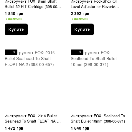
Инструмент FOX: 8mm Shaft
Инструмент RockShox Oil
Bullet 32 FIT Cartridge (398-00-
Level Adjuster for Reverb/
320)
Motion Control/ Turnkey Damper
1 840 грн
2 392 грн
(00.4318.012.008)
В наличии
В наличии
Купить
Купить
3
3
Инструмент FOX: 2016 Bullet
Инструмент FOX: Sealhead To
Sealhead To Shaft FLOAT NA 2
Shaft Bullet 10mm (398-00-371)
(398-00-657)
1 472 грн
1 840 грн