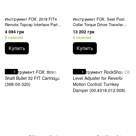
Инструмент FOX: 2018 FIT4
Инструмент FOX: Seat Post
Remote Topcap Interface Part
Collar Torque Driver Transfer
Installation Set (803-01-209)
37mm (398-00-896)
4 094 грн
13 202 грн
В наличии
В наличии
Купить
Купить
3
3