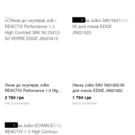
3
Лінзи до окулярів Julbo
Линза Julbo SAV 5621022-50
REACTIV Perfomance 1-3 High
для очков EDGE J5621022
Contrast SAV 56 23412-50
2 760 грн
1 794 грн
VERRE EDGE J5623412
Нет в наличии
Нет в наличии
3