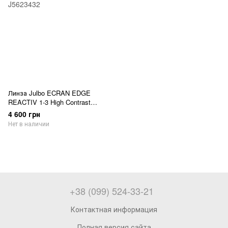
Линза Julbo ECRAN EDGE
REACTIV 1-3 High Contrast
J5623432
4 600 грн
Нет в наличии
+38 (099) 524-33-21
Контактная информация
Полная версия сайта