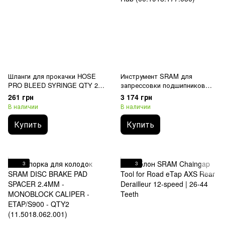
Шланги для прокачки HOSE
Инструмент SRAM для
PRO BLEED SYRINGE QTY 2
запрессовки подшипников
(11.5378.804.000)
6804, Zipp Cognition Rear Hub
261 грн
3 174 грн
(00.1918.177.050)
В наличии
В наличии
Купить
Купить
3
3