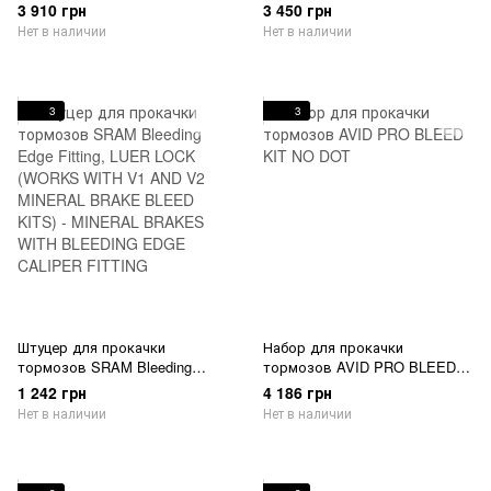
Mineral Oil Bleed Kit V2
Mineral Oil Bleed Kit V2
3 910 грн
3 450 грн
(includes 2 Standard Syringes,
(includes 2 Standard Syringes,
Нет в наличии
Нет в наличии
M4 fittings, bleed blocks, Torx
M4 fittings, bleed blocks, Torx
tool, crowfoot, Bleeding Edge
tool, crowfoot, Bleeding Edge
Fitting, Maxima Mineral Oil) -
Fitting) - DB8/6/4, Maven,
DB8/6/4, Maven, Motive
Motive
3
3
Штуцер для прокачки
Набор для прокачки
тормозов SRAM Bleeding
тормозов AVID PRO BLEED
Edge Fitting, LUER LOCK
KIT NO DOT
1 242 грн
4 186 грн
(WORKS WITH V1 AND V2
Нет в наличии
Нет в наличии
MINERAL BRAKE BLEED KITS)
- MINERAL BRAKES WITH
BLEEDING EDGE CALIPER
FITTING