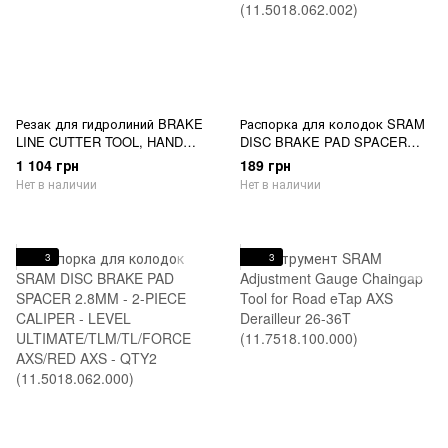
Резак для гидролиний BRAKE
Распорка для колодок SRAM
LINE CUTTER TOOL, HAND
DISC BRAKE PAD SPACER
HELD - AVID (00.5315.028.010)
1.8MM - 2-PIECE CALIPER -
1 104 грн
189 грн
CODE R/RS/RSC/ULTIMATE -
Нет в наличии
Нет в наличии
QTY2 (11.5018.062.002)
3
3