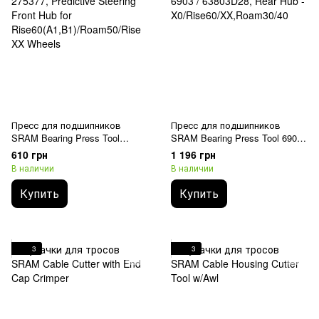
Пресс для подшипников
Пресс для подшипников
SRAM Bearing Press Tool
SRAM Bearing Press Tool 6903 /
275377, Predictive Steering
63803D28, Rear Hub -
610 грн
1 196 грн
Front Hub for
X0/Rise60/XX,Roam30/40
В наличии
В наличии
Rise60(A1,B1)/Roam50/Rise XX
Wheels
Купить
Купить
3
3