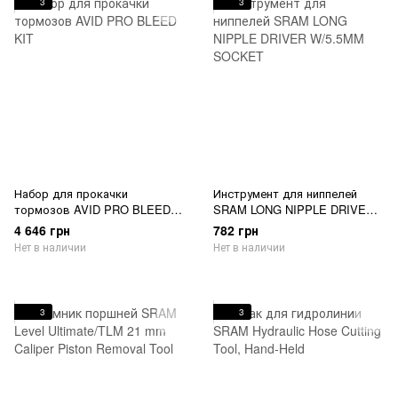
3
3
Набор для прокачки
Инструмент для ниппелей
тормозов AVID PRO BLEED
SRAM LONG NIPPLE DRIVER
KIT
W/5.5MM SOCKET
4 646 грн
782 грн
Нет в наличии
Нет в наличии
3
3