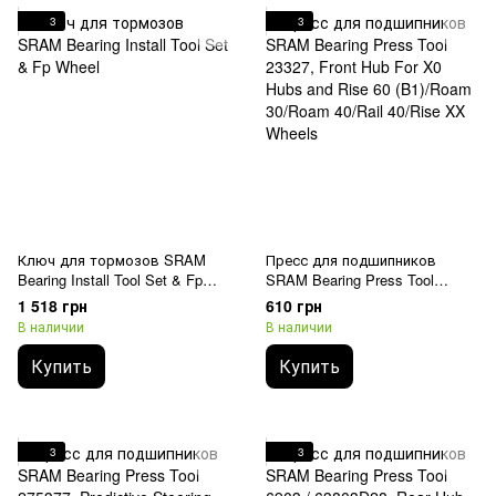
3
3
Ключ для тормозов SRAM
Пресс для подшипников
Bearing Install Tool Set & Fp
SRAM Bearing Press Tool
Wheel
23327, Front Hub For X0 Hubs
1 518 грн
610 грн
and Rise 60 (B1)/Roam 30/Roam
В наличии
В наличии
40/Rail 40/Rise XX Wheels
Купить
Купить
3
3