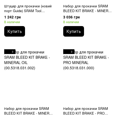
Штуцер для прокачки (новий
Набор для прокачки SRAM
порт Guide) SRAM Tool
BLEED KIT BRAKE - MINERAL
Bleeding Edge for Guide / Level /
NO OIL (00.5318.031.003)
1 242 грн
3 036 грн
S4
В наличии
В наличии
Купить
Купить
3
3
Набор для прокачки SRAM
Набор для прокачки SRAM
BLEED KIT BRAKE - MINERAL
BLEED KIT BRAKE - PRO
OIL (00.5318.031.002)
MINERAL (00.5318.031.000)