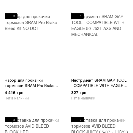
3
3
Набор для прокачки
Инструмент SRAM GAP TOOL
тормозов SRAM Pro Brake
- COMPATIBLE WITH EAGLE
Bleed Kit NO DOT
50T/52T AXS AND
4 416 грн
327 грн
MECHANICAL
Нет в наличии
Нет в наличии
3
3