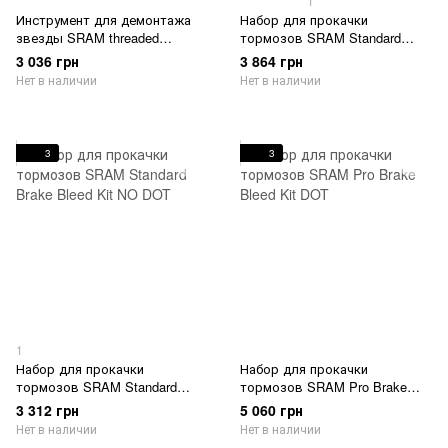
1
Инструмент для демонтажа
Набор для прокачки
звезды SRAM threaded
тормозов SRAM Standard
chainring removal tool –
Brake Bleed Kit DOT
3 036 грн
3 864 грн
including back-up pin (for XX D1
Нет в наличии
Нет в наличии
/XXSL D1 PowerMeters with
thread mount rings)
(00.6218.042.000)
3
3
1
Набор для прокачки
Набор для прокачки
тормозов SRAM Standard
тормозов SRAM Pro Brake
Brake Bleed Kit NO DOT
Bleed Kit DOT
3 312 грн
5 060 грн
Нет в наличии
Нет в наличии