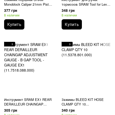
Monoblock Caliper 21mm Piston
тормозов SRAM Tool for Level
Removal Tool Level
TLM/TL Brake Lever
377 грн
348 грн
Ultimate/TLM/ eTap HRD
В наличии
В наличии
Купить
Купить
3
3
Инструмент SRAM EX1 REAR
Зажимы BLEED KIT HOSE
DERAILLEUR CHAINGAP
CLAMP QTY 10
ADJUSTMENT GAUGE - B GAP
(11.5378.801.000)
305 грн
340 грн
TOOL - GAUGE EX1
В наличии
В наличии