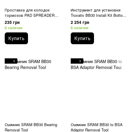
Проставка для колодок
Инструмент для установки
тормозов PAD SPREADER
Truvativ BB30 Install Kit Bottom
TOOL - ELIXIR CALIPER QTY 2
Bracket Tool
235 грн
2 254 грн
В наличии
В наличии
Купить
Купить
3
3
Съемник SRAM BB30 Bearing
Съемник SRAM BB30 to BSA
Removal Tool
Adaptor Removal Tool