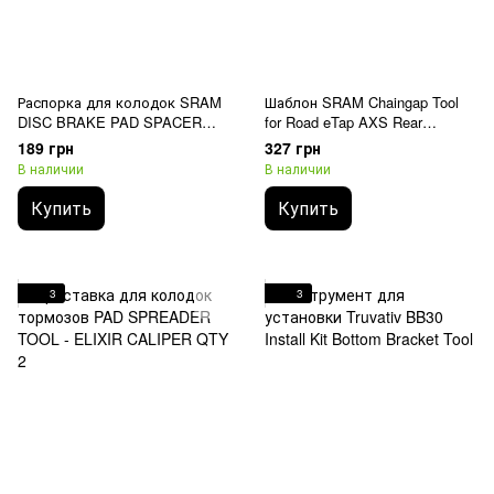
Распорка для колодок SRAM
Шаблон SRAM Chaingap Tool
DISC BRAKE PAD SPACER
for Road eTap AXS Rear
2.4MM - MONOBLOCK
Derailleur 12-speed | 26-44 Teeth
189 грн
327 грн
CALIPER - ETAP/S900 - QTY2
В наличии
В наличии
(11.5018.062.001)
Купить
Купить
3
3