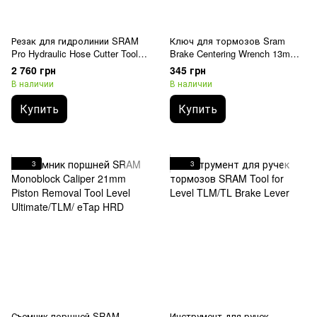
Резак для гидролинии SRAM
Ключ для тормозов Sram
Pro Hydraulic Hose Cutter Tool,
Brake Centering Wrench 13mm
Hand-Held
Red
2 760 грн
345 грн
В наличии
В наличии
Купить
Купить
3
3
Съемник поршней SRAM
Инструмент для ручек