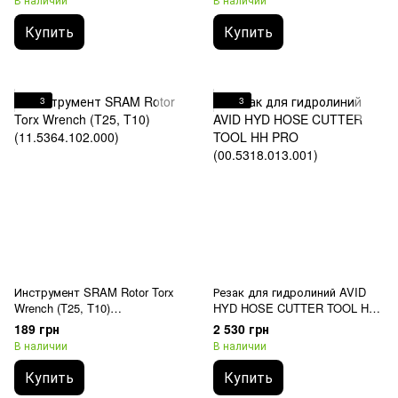
(11.7518.088.000)
Купить
Купить
3
3
Инструмент SRAM Rotor Torx
Резак для гидролиний AVID
Wrench (T25, T10)
HYD HOSE CUTTER TOOL HH
(11.5364.102.000)
PRO (00.5318.013.001)
189 грн
2 530 грн
В наличии
В наличии
Купить
Купить