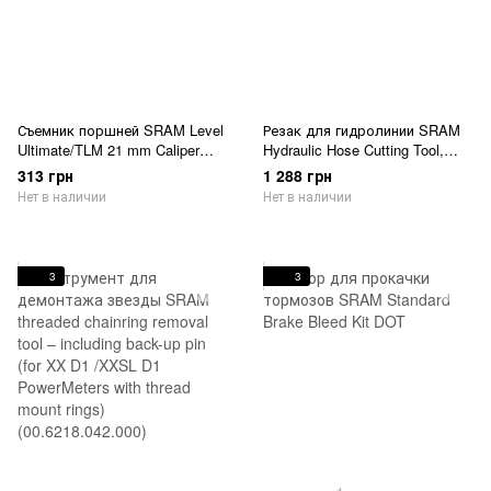
Съемник поршней SRAM Level
Резак для гидролинии SRAM
Ultimate/TLM 21 mm Caliper
Hydraulic Hose Cutting Tool,
Piston Removal Tool
Hand-Held
313 грн
1 288 грн
Нет в наличии
Нет в наличии
3
3