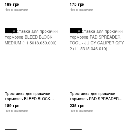
S4 (11.5015.014.070)
TRAIL (11.5015.014.050)
189 грн
175 грн
Нет в наличии
Нет в наличии
3
3
Проставка для прокачки
Проставка для прокачки
тормозов BLEED BLOCK
тормозов PAD SPREADER
MEDIUM (11.5018.059.000)
TOOL - JUICY CALIPER QTY 2
189 грн
235 грн
(11.5315.046.010)
Нет в наличии
Нет в наличии