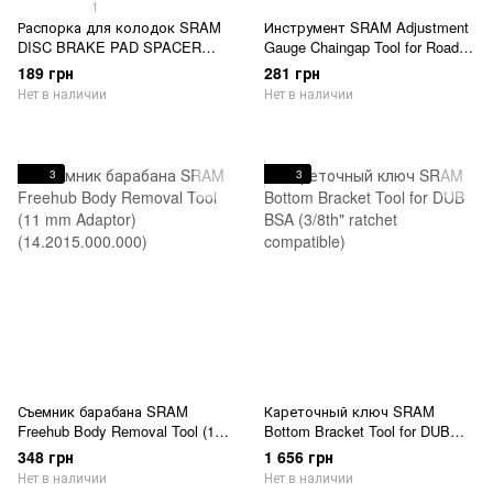
1
Распорка для колодок SRAM
Инструмент SRAM Adjustment
DISC BRAKE PAD SPACER
Gauge Chaingap Tool for Road
2.8MM - 2-PIECE CALIPER -
eTap AXS Derailleur 26-36T
189 грн
281 грн
LEVEL
(11.7518.100.000)
Нет в наличии
Нет в наличии
ULTIMATE/TLM/TL/FORCE
AXS/RED AXS - QTY2
(11.5018.062.000)
3
3
Съемник барабана SRAM
Кареточный ключ SRAM
Freehub Body Removal Tool (11
Bottom Bracket Tool for DUB
mm Adaptor) (14.2015.000.000)
BSA (3/8th" ratchet compatible)
348 грн
1 656 грн
Нет в наличии
Нет в наличии