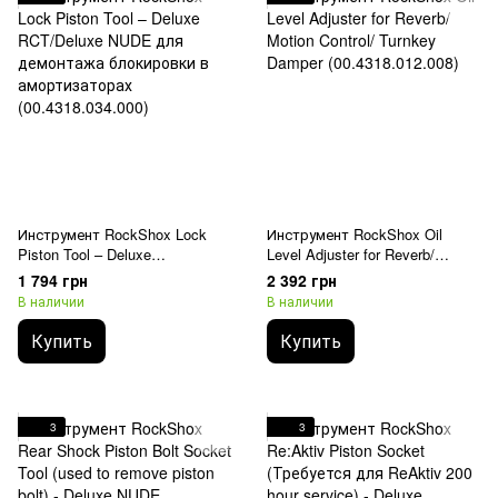
Инструмент RockShox Lock
Инструмент RockShox Oil
Piston Tool – Deluxe
Level Adjuster for Reverb/
RCT/Deluxe NUDE для
Motion Control/ Turnkey Damper
1 794 грн
2 392 грн
демонтажа блокировки в
(00.4318.012.008)
В наличии
В наличии
амортизаторах
(00.4318.034.000)
Купить
Купить
3
3