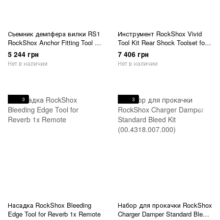
Съемник демпфера вилки RS1
Инструмент RockShox Vivid
RockShox Anchor Fitting Tool for
Tool Kit Rear Shock Toolset for
RS1 (левая резьба)
Vivid Service (includes
5 244 грн
7 406 грн
countermeasure tools, clip,
Нет в наличии
Нет в наличии
46/36 crowfoot, body protector) -
Vivid C1+ (2024+)
(00.4118.422.000)
3
3
Насадка RockShox Bleeding
Набор для прокачки RockShox
Edge Tool for Reverb 1x Remote
Charger Damper Standard Bleed