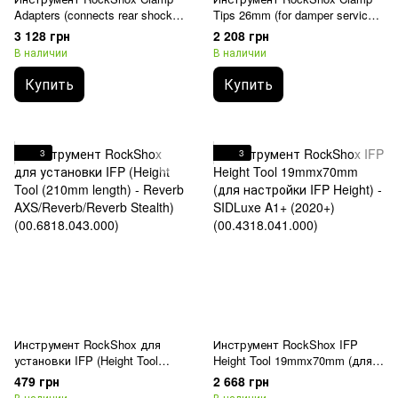
Adapters (connects rear shock
Tips 26mm (for damper service)
tools to clamps)
- Super Deluxe A1-B2(2017-
3 128 грн
2 208 грн
(00.4318.056.001)
2021)/ThruShaft C1+(2021+)
В наличии
В наличии
(00.4318.056.002)
Купить
Купить
3
3
Инструмент RockShox для
Инструмент RockShox IFP
установки IFP (Height Tool
Height Tool 19mmx70mm (для
(210mm length) - Reverb
настройки IFP Height) -
479 грн
2 668 грн
AXS/Reverb/Reverb Stealth)
SIDLuxe A1+ (2020+)
В наличии
В наличии