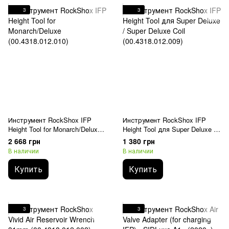
3
3
Инструмент RockShox IFP
Инструмент RockShox IFP
Height Tool for Monarch/Deluxe
Height Tool для Super Deluxe /
(00.4318.012.010)
Super Deluxe Coil
2 668 грн
1 380 грн
(00.4318.012.009)
В наличии
В наличии
Купить
Купить
3
3