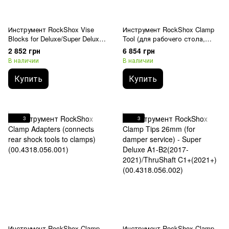
Инструмент RockShox Vise
Инструмент RockShox Clamp
Blocks for Deluxe/Super Deluxe
Tool (для рабочего стола,
28.58MM (00.4318.012.006)
используя модели
2 852 грн
6 854 грн
определенных видов)
В наличии
В наличии
(00.4318.056.000)
Купить
Купить
3
3
Инструмент RockShox Clamp
Инструмент RockShox Clamp