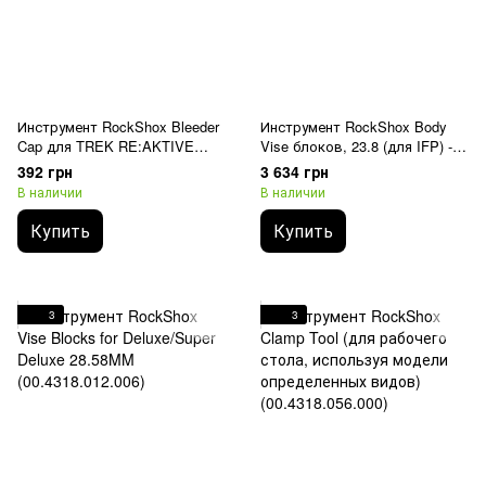
Инструмент RockShox Bleeder
Инструмент RockShox Body
Cap для TREK RE:AKTIVE
Vise блоков, 23.8 (для IFP) -
Rear Shock (00.4318.012.007)
SIDLuxe A1+ (2020+)
392 грн
3 634 грн
(00.4318.040.000)
В наличии
В наличии
Купить
Купить
3
3