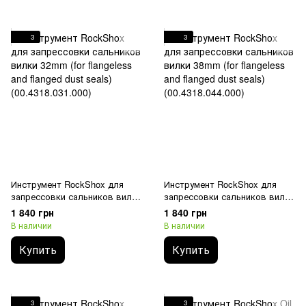
3
3
Инструмент RockShox для
Инструмент RockShox для
запрессовки сальников вилки
запрессовки сальников вилки
32mm (for flangeless and
38mm (for flangeless and
1 840 грн
1 840 грн
flanged dust seals)
flanged dust seals)
В наличии
В наличии
(00.4318.031.000)
(00.4318.044.000)
Купить
Купить
3
3