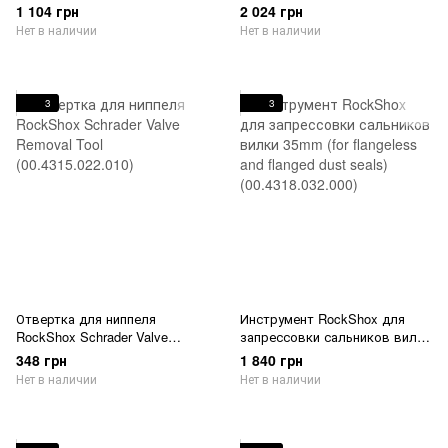
Kit (00.4318.007.000)
1 104 грн
2 024 грн
Нет в наличии
Нет в наличии
3
3
Отвертка для ниппеля
Инструмент RockShox для
RockShox Schrader Valve
запрессовки сальников вилки
Removal Tool (00.4315.022.010)
35mm (for flangeless and
348 грн
1 840 грн
flanged dust seals)
Нет в наличии
Нет в наличии
(00.4318.032.000)