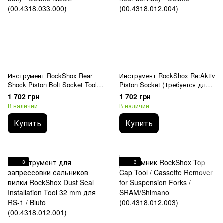
Инструмент RockShox Rear
Инструмент RockShox Re:Aktiv
Shock Piston Bolt Socket Tool
Piston Socket (Требуется для
(used to remove piston bolt) -
ReAktiv 200 hour service) -
1 702 грн
1 702 грн
Deluxe NUDE (00.4318.033.000)
Deluxe (00.4318.012.004)
В наличии
В наличии
Купить
Купить
3
3