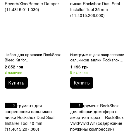
Набор для прокачки RockShox
Инструмент для запрессовки
Bleed Kit for
сальников вилки Rockshox
Reverb/Xloc/Remote Damper
Dust Seal Installer Tool 35 mm
2 852 грн
1 196 грн
(11.4315.011.030)
(11.4015.206.000)
В наличии
В наличии
Купить
Купить
3
3