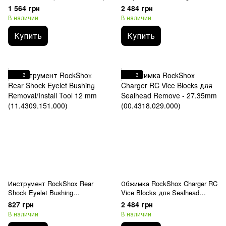
(00.4115.185.000)
1 564 грн
2 484 грн
В наличии
В наличии
Купить
Купить
3
3
Инструмент RockShox Rear
Обжимка RockShox Charger RC
Shock Eyelet Bushing
Vice Blocks для Sealhead
Removal/Install Tool 12 mm
Remove - 27.35mm
827 грн
2 484 грн
(11.4309.151.000)
(00.4318.029.000)
В наличии
В наличии