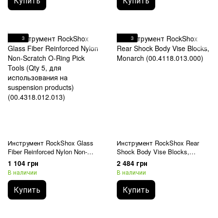
Купить
Купить
3
3
Инструмент RockShox Glass
Инструмент RockShox Rear
Fiber Reinforced Nylon Non-
Shock Body Vise Blocks,
Scratch O-Ring Pick Tools (Qty
Monarch (00.4118.013.000)
1 104 грн
2 484 грн
5, для использования на
В наличии
В наличии
suspension products)
(00.4318.012.013)
Купить
Купить