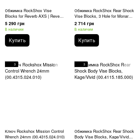
Обжимка RockShox Vise
Обжимка RockShox Rear Shock
Blocks for Reverb AXS | Reverb
Vise Blocks, 3 Hole for Monarch
| Reverb Stealth 7.5mm, 10mm,
/ Vivid / Vivid Air
5 290 грн
2 714 грн
25-35mm (00.6818.045.000)
(00.4115.154.020)
В наличии
В наличии
Купить
Купить
3
3
Ключ Rockshox Mission Control
Обжимка RockShox Rear Shock
Wrench 24mm (00.4315.024.010)
Body Vise Blocks, Kage/Vivid