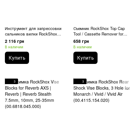
Инструмент для запрессовки
Съемник RockShox Top Cap
сальников вилки RockShox
Tool / Cassette Remover for
Dust Seal Installation Tool 32
Suspension Forks /
2 116 грн
658 грн
mm для RS-1 / Bluto
SRAM/Shimano
В наличии
В наличии
(00.4318.012.001)
(00.4318.012.003)
Купить
Купить
3
3