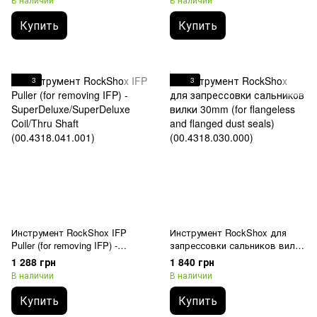
(00.6818.043.000)
(00.4318.041.000)
Купить
Купить
3
3
Инструмент RockShox IFP
Инструмент RockShox для
Puller (for removing IFP) -
запрессовки сальников вилки
SuperDeluxe/SuperDeluxe
30mm (for flangeless and
1 288 грн
1 840 грн
Coil/Thru Shaft
flanged dust seals)
В наличии
В наличии
(00.4318.041.001)
(00.4318.030.000)
Купить
Купить