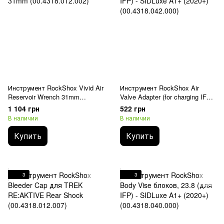
Инструмент RockShox Vivid Air
Инструмент RockShox Air
Reservoir Wrench 31mm
Valve Adapter (for charging IFP)
(00.4318.012.002)
- SIDLuxe A1+ (2020+)
1 104 грн
522 грн
(00.4318.042.000)
В наличии
В наличии
Купить
Купить
3
3