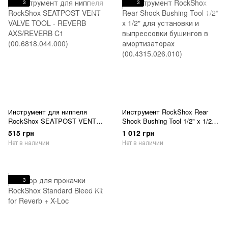
3
3
Инструмент для ниппеля
Инструмент RockShox Rear
RockShox SEATPOST VENT
Shock Bushing Tool 1/2" x 1/2"
VALVE TOOL - REVERB
для установки и выпрессовки
515 грн
1 012 грн
AXS/REVERB C1
бушингов в амортизаторах
Нет в наличии
Нет в наличии
(00.6818.044.000)
(00.4315.026.010)
3