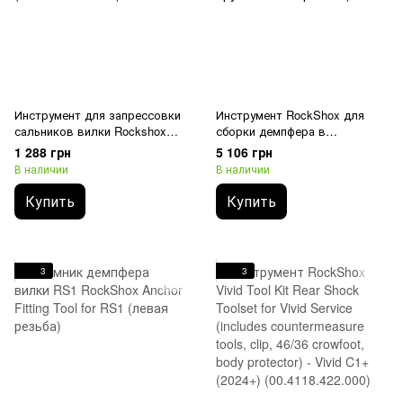
Инструмент для запрессовки
Инструмент RockShox для
сальников вилки Rockshox
сборки демпфера в
Dust Seal Installer Tool 40 mm
амортизаторах – RockShox
1 288 грн
5 106 грн
(11.4015.207.000)
Vivid/Vivid Air (содержание
В наличии
В наличии
пружины компрессии)
Купить
Купить
3
3