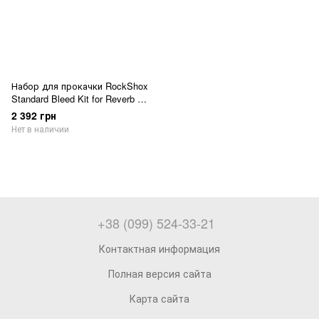
Набор для прокачки RockShox
Standard Bleed Kit for Reverb +
X-Loc
2 392 грн
Нет в наличии
+38 (099) 524-33-21
Контактная информация
Полная версия сайта
Карта сайта