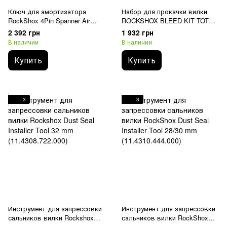
Ключ для амортизатора
Набор для прокачки вилки
RockShox 4Pin Spanner Air
ROCKSHOX BLEED KIT TOTEM
valve Torx 24mm Vivid/Vivid
QTY 1 (11.4315.011.010)
2 392 грн
1 932 грн
Air/Super Deluxe Coil
В наличии
В наличии
Купить
Купить
3
3
Инструмент для запрессовки
Инструмент для запрессовки
сальников вилки Rockshox
сальников вилки RockShox
Dust Seal Installer Tool 32 mm
Dust Seal Installer Tool 28/30