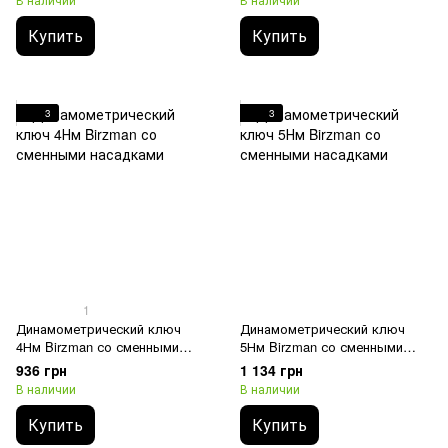
Купить
Купить
3
3
1
Динамометрический ключ
Динамометрический ключ
4Нм Birzman со сменными
5Нм Birzman со сменными
насадками
насадками
936 грн
1 134 грн
В наличии
В наличии
Купить
Купить