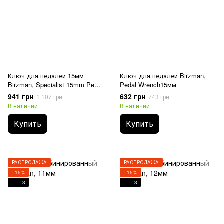
Ключ для педалей 15мм
Ключ для педалей Birzman,
Birzman, Specialist 15mm Pedal
Pedal Wrench15мм
Wrench
941 грн
632 грн
1 107 грн
743 грн
В наличии
В наличии
Купить
Купить
РАСПРОДАЖА
РАСПРОДАЖА
−15%
−15%
3
3