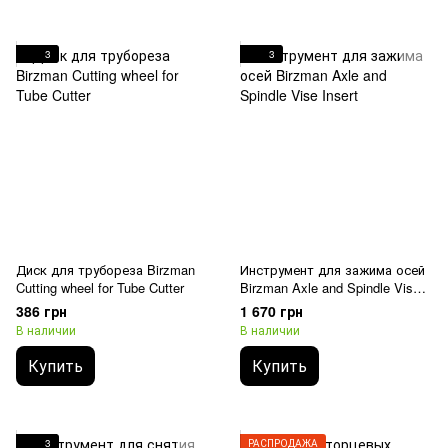
3
3
Диск для трубореза Birzman
Инструмент для зажима осей
Cutting wheel for Tube Cutter
Birzman Axle and Spindle Vise
Insert
386 грн
1 670 грн
В наличии
В наличии
Купить
Купить
3
РАСПРОДАЖА