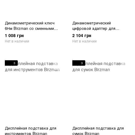
Динамометрический ключ
Динамометрический
6Нм Birzman со сменными
цифровой адаптер для
насадками
составного ключа, Birzman
1 008 грн
2 104 грн
Нет в наличии
Нет в наличии
3
3
Дисплейная подставка для
Дисплейная подставка для
инструментов Birzman
сумок Birzman