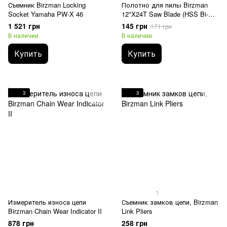
Съемник Birzman Locking
Полотно для пилы Birzman
Socket Yamaha PW-X 46
12"X24T Saw Blade (HSS Bi-
Metal)
1 521 грн
145 грн
171 грн
В наличии
В наличии
Купить
Купить
3
3
1
Измеритель износа цепи
Съемник замков цепи, Birzman
Birzman Chain Wear Indicator II
Link Pliers
878 грн
258 грн