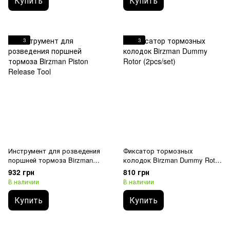
Купить
Купить
3
3
Инструмент для розведения
Фиксатор тормозных
поршней тормоза Birzman
колодок Birzman Dummy Rotor
Piston Release Tool
(2pcs/set)
932 грн
810 грн
В наличии
В наличии
Купить
Купить