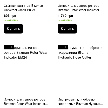
Съёмник шатунов Birzman
Измеритель износа ротора
Universal Crank Puller
Birzman Rotor Wear Indicator
BM25
603 грн
1 710 грн
В наличии
В наличии
Купить
Купить
3
3
Измеритель износа ротора
Инструмент для обрезки
Birzman Rotor Wear Indicator
гидролинии Birzman Hydraulic
BM24
Hose Cutter