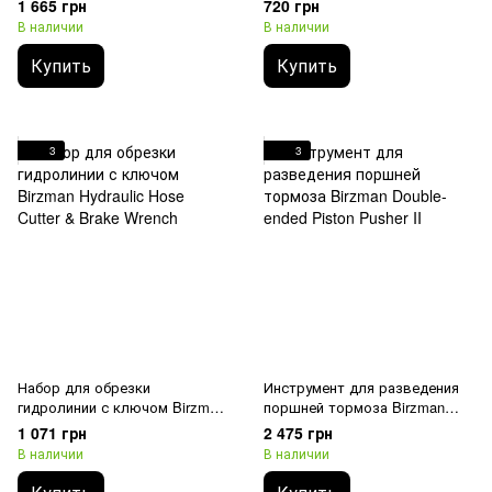
1 665 грн
720 грн
В наличии
В наличии
Купить
Купить
3
3
Набор для обрезки
Инструмент для разведения
гидролинии с ключом Birzman
поршней тормоза Birzman
Hydraulic Hose Cutter & Brake
Double-ended Piston Pusher II
1 071 грн
2 475 грн
Wrench
В наличии
В наличии