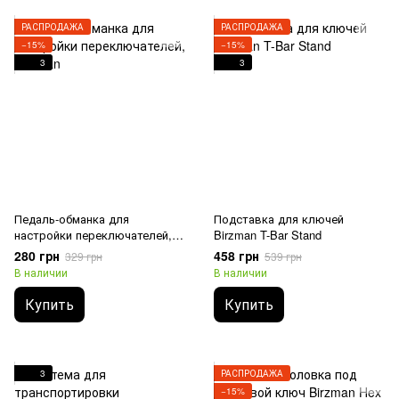
РАСПРОДАЖА
РАСПРОДАЖА
−15%
−15%
3
3
Педаль-обманка для
Подставка для ключей
настройки переключателей,
Birzman T-Bar Stand
Birzman
280 грн
458 грн
329 грн
539 грн
В наличии
В наличии
Купить
Купить
3
РАСПРОДАЖА
−15%