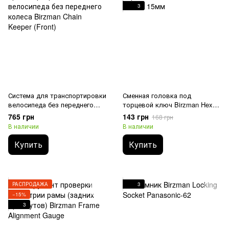
3
Система для транспортировки
Сменная головка под
велосипеда без переднего
торцевой ключ Birzman Hex
колеса Birzman Chain Keeper
Socket 15мм
765 грн
143 грн
168 грн
(Front)
В наличии
В наличии
Купить
Купить
РАСПРОДАЖА
3
−15%
3