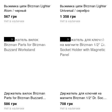
Выжимка цепи Birzman Lighter
Выжимка цепи Birzman Lighter
Atom / черный
Universal / серебро
567 грн
1 358 грн
Нет в наличии
Нет в наличии
3
3
Держатель вилок Birzman
Держатель для ключей на
Parts for Birzman Buzzard
магните Birzman 1/2” Dr. Socket
Workstand
Holder with Magnetic Panel
586 грн
708 грн
Нет в наличии
Нет в наличии