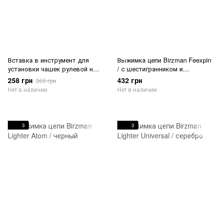
Вставка в инструмент для
Выжимка цепи Birzman Feexpin
установки чашек рулевой на
/ с шестигранником и
вилку. под рулевую 1-1/2" ,
держателем цепи
258 грн
432 грн
369 грн
Birzman
Нет в наличии
Нет в наличии
3
3