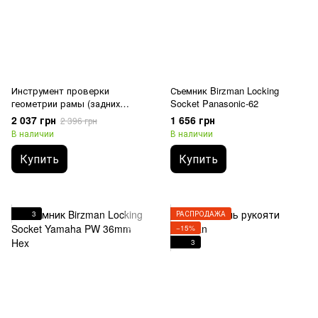
Инструмент проверки
Съемник Birzman Locking
геометрии рамы (задних
Socket Panasonic-62
дропаутов) Birzman Frame
2 037 грн
1 656 грн
2 396 грн
Alignment Gauge
В наличии
В наличии
Купить
Купить
3
РАСПРОДАЖА
−15%
3