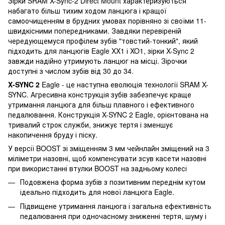
Зірки SRAM X-Sync-2 Direct Mount характеризуються
набагато більш тихим ходом ланцюга і кращої
самоочищенням в брудних умовах порівняно зі своїми 11-
швидкісними попередниками. Завдяки перевіреній
чередующемуся профілем зубів "товстий-тонкий", який
підходить для ланцюгів Eagle XX1 і XO1, зірки X-Sync 2
завжди надійно утримують ланцюг на місці. Зірочки
доступні з числом зубів від 30 до 34.
X-SYNC 2
Eagle - це наступна еволюція технології SRAM X-
SYNC. Агресивна конструкція зубів забезпечує краще
утримання ланцюга для більш плавного і ефективного
педалювання. Конструкція X-SYNC 2 Eagle, орієнтована на
тривалий строк служби, знижує тертя і зменшує
накопичення бруду і піску.
У версії BOOST зі зміщенням 3 мм чейнлайн зміщений на 3
міліметри назовні, щоб компенсувати зсув касети назовні
при використанні втулки BOOST на задньому колесі
Подовжена форма зубів з позитивним переднім кутом
ідеально підходить для нової ланцюга Eagle.
Підвищене утримання ланцюга і загальна ефективність
педалювання при одночасному зниженні тертя
,
шуму і