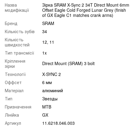
Назва
Зірка SRAM X-Sync 2 34T Direct Mount 6mm
модифікації
Offset Eagle Cold Forged Lunar Grey (finish
of GX Eagle C1 matches crank arms)
Бренд
SRAM
Кількість зубів
34
Кількість
12
,
11
швидкостей
Тип трансмісії
1x
Кріплення
Direct Mount (SRAM) 3 bolt
зірки
Технології
X-SYNC 2
Оффсет
6 мм
Матеріал
алюминий
Тип
Звезды
Призначення
MTB
Лінійка
GX
Артикул
11.6218.046.003