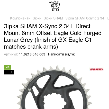
Компоненти
Зірки
Зірки SRAM
Зірка SRAM X-Sync 2 34T Di
Зірка SRAM X-Sync 2 34T Direct
Mount 6mm Offset Eagle Cold Forged
Lunar Grey (finish of GX Eagle C1
matches crank arms)
Артикул:
11.6218.046.003
Написати відгук
ХІТ
3