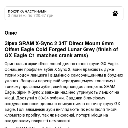
ПОКУПКА ЧАСТИНАМИ
3 платежі по 720.67 грн
Опис
Зірка SRAM X-Sync 2 34T Direct Mount 6mm
Offset Eagle Cold Forged Lunar Grey (finish of
GX Eagle C1 matches crank arms)
Оригінальні зірки direct mount для поточної групи GX Eagle.
Оснащені профілем зубів X-Sync 2, вони вражають дуже
тихим ходом ланцюга і відмінною самоочищенням в брудних
умовах. Завдяки перевіреній чередующемуся товстому і
тонкому профілем зубів, який відповідає ланцюгах SRAM
Eagle, зірки X-Sync 2 завжди надійно утримують ланцюг на
місці. Доступні з 30-34 зубами. Завдяки біло-сірому
анодуванню вони ідеально вписуються в поточну групу GX
Eagle. Голі алюмінієві зуби виглядають як нові після тисяч
кілометрів пробігу
,
так як некрасиві, потерті місця на
анодованому покритті неможливі.