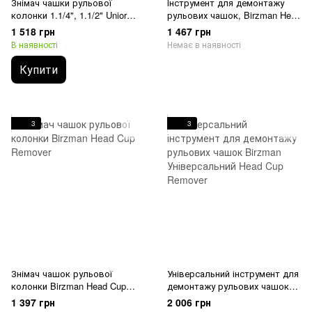
Знімач чашки рульової
Інструмент для демонтажу
колонки 1.1/4", 1.1/2" Unior
рульових чашок, Birzman Head
Tools Head set cup remover
Cup Remover
1 518 грн
1 467 грн
В наявності
Немає в наявності
Купити
3
3
Знімач чашок рульової
Універсальний інструмент для
колонки Birzman Head Cup
демонтажу рульових чашок
Remover
Birzman Універсальний Head
1 397 грн
2 006 грн
Cup Remover