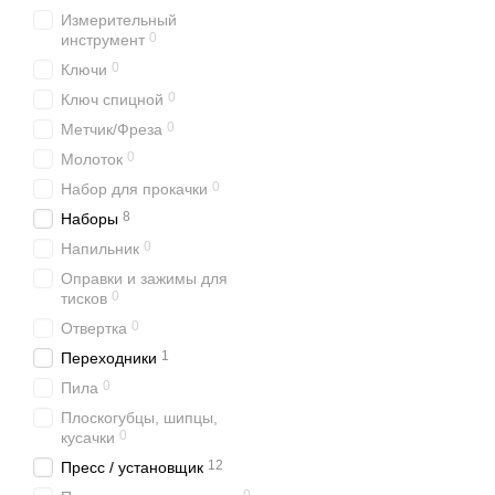
Измерительный
0
инструмент
0
Ключи
0
Ключ спицной
0
Метчик/Фреза
0
Молоток
0
Набор для прокачки
8
Наборы
0
Напильник
Оправки и зажимы для
0
тисков
0
Отвертка
1
Переходники
0
Пила
Плоскогубцы, шипцы,
0
кусачки
12
Пресс / установщик