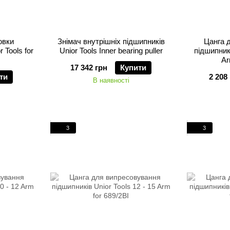
овки
Знімач внутрішніх підшипників
Цанга 
 Tools for
Unior Tools Inner bearing puller
підшипникі
Ar
17 342 грн
Купити
ти
2 208
В наявності
3
3