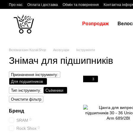
Перейти до основного контенту
Про нас
Оплата і доставка
Обмін та повернення
Контактна інфор
Розпродаж
Велос
Веломагазин KozakShop
Аксесуари
Інструменти
Знімач для підшипників
Призначення інструменту:
3
Для подшипников
Тип інструменту:
Съёмники
Очистити фільтр
Бренд
0
SRAM
0
Rock Shox