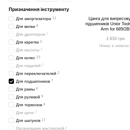
Призначення інструменту
12
Цанга для випресов
Для амортизатора
підшипників Unior Tool
6
Для вилки
Arm for 689/2B
0
Для дропперов
1 610 грн
2
Для каретки
Немає в наявност
0
Для кассеты
15
Для колес
0
Для педалей
2
Для переключателей
7
Для подшипников
6
Для рамы
9
Для рулевой
4
Для тормозов
0
Для цепи
17
Для шатунов
Организация мастерской /