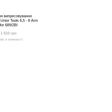
ля випресовування
Unior Tools 6,5 - 8 Arm
for 689/2BI
1 610 грн
ає в наявності