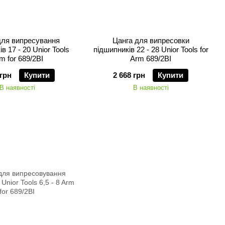
для випресування
Цанга для випресовки
в 17 - 20 Unior Tools
підшипників 22 - 28 Unior Tools for
m for 689/2BI
Arm 689/2BI
 грн
Купити
2 668 грн
Купити
В наявності
В наявності