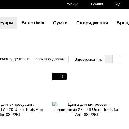
Укр
Рус
Бажання
Вхід
суари
Велохімія
Сумки
Спорядження
Брен
початку дешевше
спочатку дороже
Відображення:
3