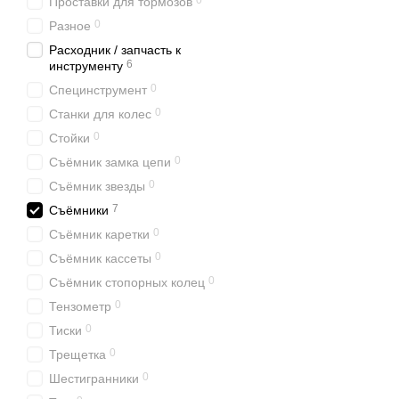
0
Проставки для тормозов
0
Разное
Расходник / запчасть к
6
инструменту
0
Специнструмент
0
Станки для колес
0
Стойки
0
Съёмник замка цепи
0
Съёмник звезды
7
Съёмники
0
Съёмник каретки
0
Съёмник кассеты
0
Съёмник стопорных колец
0
Тензометр
0
Тиски
0
Трещетка
0
Шестигранники