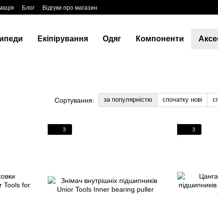
мація
Блог
Відгуки про магазин
ипеди
Екіпірування
Одяг
Компоненти
Аксе
за популярністю
спочатку нові
с
Сортування:
3
3