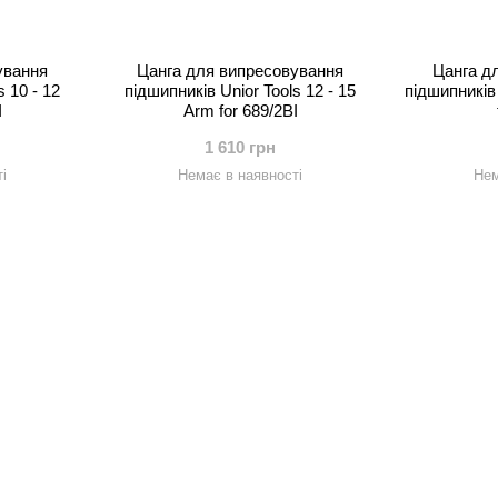
ування
Цанга для випресовування
Цанга д
s 10 - 12
підшипників Unior Tools 12 - 15
підшипників 
I
Arm for 689/2BI
1 610 грн
і
Немає в наявності
Нем