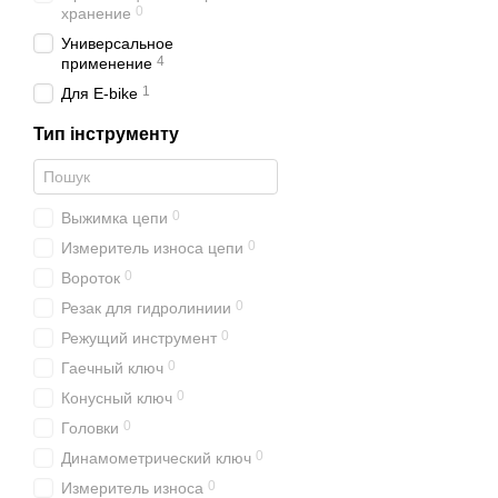
0
хранение
Универсальное
4
применение
1
Для E-bike
Тип інструменту
0
Выжимка цепи
0
Измеритель износа цепи
0
Вороток
0
Резак для гидролиниии
0
Режущий инструмент
0
Гаечный ключ
0
Конусный ключ
0
Головки
0
Динамометрический ключ
0
Измеритель износа