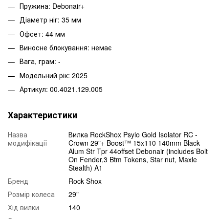
Пружина: Debonair+
Діаметр ніг: 35 мм
Офсет: 44 мм
Виносне блокування: немає
Вага, грам: -
Модельний рік: 2025
Артикул: 00.4021.129.005
Характеристики
Назва
Вилка RockShox Psylo Gold Isolator RC -
модифікації
Crown 29"+ Boost™ 15x110 140mm Black
Alum Str Tpr 44offset Debonair (includes Bolt
On Fender,3 Btm Tokens, Star nut, Maxle
Stealth) A1
Бренд
Rock Shox
Розмір колеса
29"
Хід вилки
140