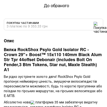
До обраного
ПОКУПКА ЧАСТИНАМИ
3 платежі по 9 353.33 грн
Опис
Вилка RockShox Psylo Gold Isolator RC -
Crown 29"+ Boost™ 15x110 140mm Black Alum
Str Tpr 44offset Debonair (includes Bolt On
Fender,3 Btm Tokens, Star nut, Maxle Stealth)
A1
Ви рідко зустрінете золото двічі! RockShox Psylo Gold
пропонує неймовірну цінність, змушуючи велосипедистів
переосмислити можливості, будь то короткі прогулянки або
поїздки по гірських маршрутах, на гірських велосипедах або
E-MTB.
Абсолютно нова
платформа 35 мм забезпечує видатну
продуктивність завдяки демпфера Isolator RC з