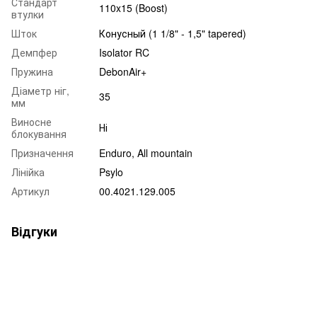
Стандарт
110x15 (Boost)
втулки
Шток
Конусный (1 1/8" - 1,5" tapered)
Демпфер
Isolator RC
Пружина
DebonAir+
Діаметр ніг,
35
мм
Виносне
Ні
блокування
Призначення
Enduro
,
All mountain
Лінійка
Psylo
Артикул
00.4021.129.005
Відгуки