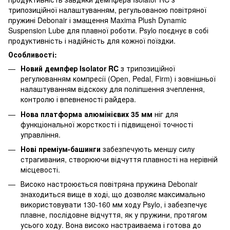
трипозиційної налаштуванням
,
регульованою повітряної
пружині Debonair і змащення Maxima Plush Dynamic
Suspension Lube для плавної роботи. Psylo поєднує в собі
продуктивність і надійність для кожної поїздки.
Особливості:
Новий демпфер Isolator RC
з трипозиційної
регулюванням компресії (Open, Pedal, Firm) і зовнішньої
налаштуванням відскоку для поліпшення зчеплення,
контролю і впевненості райдера.
Нова платформа алюмінієвих 35 мм
ніг для
функціональної жорсткості і підвищеної точності
управління.
Нові преміум-башинги
забезпечують меншу силу
страгивания, створюючи відчуття плавності на нерівній
місцевості.
Високо настроюється повітряна пружина Debonair
знаходиться вище в ході, що дозволяє максимально
використовувати 130-160 мм ходу Psylo, і забезпечує
плавне, послідовне відчуття, як у пружини, протягом
усього ходу. Вона високо настраиваема і готова до