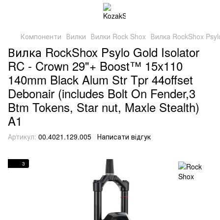
Компоненти
Вилки
Вилки Rock Shox
Вилка RockShox Psylo 
Вилка RockShox Psylo Gold Isolator
RC - Crown 29"+ Boost™ 15x110
140mm Black Alum Str Tpr 44offset
Debonair (includes Bolt On Fender,3
Btm Tokens, Star nut, Maxle Stealth)
A1
Артикул:
00.4021.129.005
Написати відгук
3