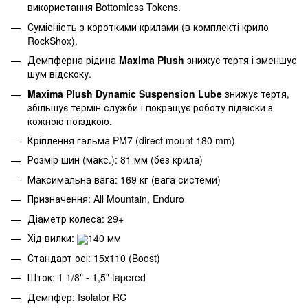
використання Bottomless Tokens.
Сумісність з короткими крилами (в комплекті крило
RockShox).
Демпферна рідина
Maxima Plush
знижує тертя і зменшує
шум відскоку.
Maxima Plush Dynamic Suspension Lube
знижує тертя
,
збільшує термін служби і покращує роботу підвіски з
кожною поїздкою.
Кріплення гальма PM7 (direct mount 180 mm)
Розмір шин (макс.): 81 мм (без крила)
Максимальна вага: 169 кг (вага системи)
Призначення: All Mountain, Enduro
Діаметр колеса: 29+
Хід вилки:
140 мм
Стандарт осі: 15x110 (Boost)
Шток: 1 1/8" - 1
,
5" tapered
Демпфер: Isolator RC