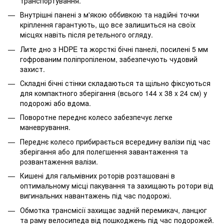
транспортування.
Внутрішні панені з м'якою оббивкою та надійні точки
кріплення гарантують, що все залишиться на своїх
місцях навіть після ретельного огляду.
Лите дно з HDPE та жорсткі бічні панелі, посилені 5 мм
гофрованим поліпропіленом, забезпечують чудовий
захист.
Складні бічні стінки складаються та щільно фіксуються
для компактного зберігання (всього 144 x 38 x 24 см) у
подорожі або вдома.
Поворотне переднє колесо забезпечує легке
маневрування.
Переднє колесо прибирається всередину валізи під час
зберігання або для полегшення завантаження та
розвантаження валізи.
Кишені для гальмівних роторів розташовані в
оптимальному місці пакування та захищають ротори від
вигинальних навантажень під час подорожі.
Обмотка трансмісії захищає задній перемикач, ланцюг
та раму велосипеда від пошкоджень під час подорожей.