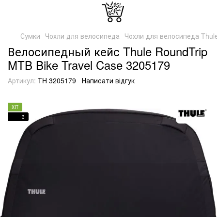
Сумки
Чохли для велосипеда
Чохли для велосипеда Thul
Велосипедный кейс Thule RoundTrip
MTB Bike Travel Case 3205179
Артикул:
TH 3205179
Написати відгук
ХІТ
3