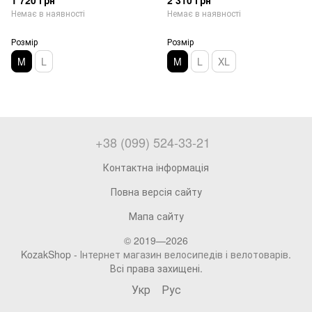
1 720 грн
2 310 грн
Немає в наявності
Немає в наявності
Розмір
Розмір
M
L
M
L
XL
+38 (099) 524-33-21
Контактна інформація
Повна версія сайту
Мапа сайту
© 2019—2026
KozakShop -
Інтернет магазин велосипедів і велотоварів
.
Всі права захищені.
Укр
Рус