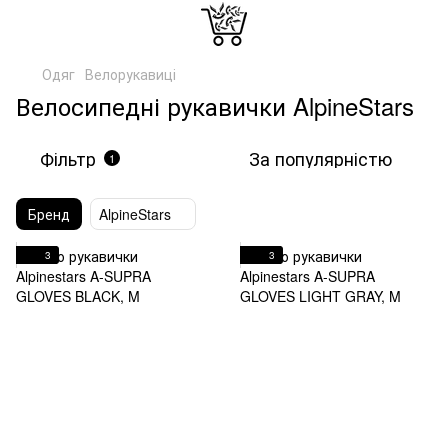
Одяг
Велорукавиці
Велосипедні рукавички AlpineStars
Фільтр
За популярністю
1
Бренд
AlpineStars
3
3