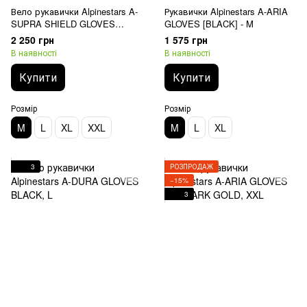
Вело рукавички Alpinestars A-
Рукавички Alpinestars A-ARIA
SUPRA SHIELD GLOVES
GLOVES [BLACK] - M
BLACK, M
2 250 грн
1 575 грн
В наявності
В наявності
Купити
Купити
Розмір
Розмір
M
L
XL
XXL
M
L
XL
3
РОЗПРОДАЖ
−15%
3