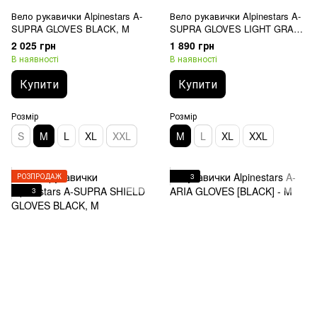
Вело рукавички Alpinestars A-
Вело рукавички Alpinestars A-
SUPRA GLOVES BLACK, M
SUPRA GLOVES LIGHT GRAY,
M
2 025 грн
1 890 грн
В наявності
В наявності
Купити
Купити
Розмір
Розмір
S
M
L
XL
XXL
M
L
XL
XXL
РОЗПРОДАЖ
3
3