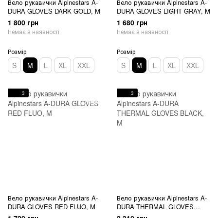
Вело рукавички Alpinestars A-
Вело рукавички Alpinestars A-
DURA GLOVES DARK GOLD, M
DURA GLOVES LIGHT GRAY, M
1 800 грн
1 680 грн
Немає в наявності
Немає в наявності
Розмір
Розмір
S
M
L
XL
XXL
S
M
L
XL
XXL
3
3
Вело рукавички Alpinestars A-
Вело рукавички Alpinestars A-
DURA GLOVES RED FLUO, M
DURA THERMAL GLOVES
BLACK, M