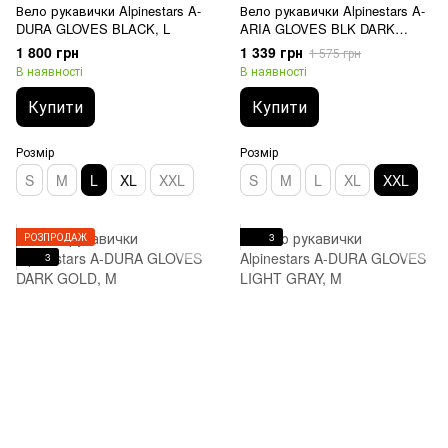
Вело рукавички Alpinestars A-
Вело рукавички Alpinestars A-
DURA GLOVES BLACK, L
ARIA GLOVES BLK DARK
GOLD, XXL
1 800 грн
1 339 грн
1 575 грн
В наявності
В наявності
Купити
Купити
Розмір
Розмір
S
M
L
XL
XXL
S
M
L
XL
XXL
РОЗПРОДАЖ
3
3