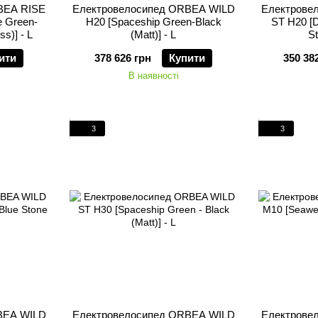
BEA RISE
Електровелосипед ORBEA WILD
Електрове
 Green-
H20 [Spaceship Green-Black
ST H20 [D
s)] - L
(Matt)] - L
St
ити
378 626 грн
Купити
350 38
В наявності
3
3
BEA WILD
Електровелосипед ORBEA WILD
Електрове