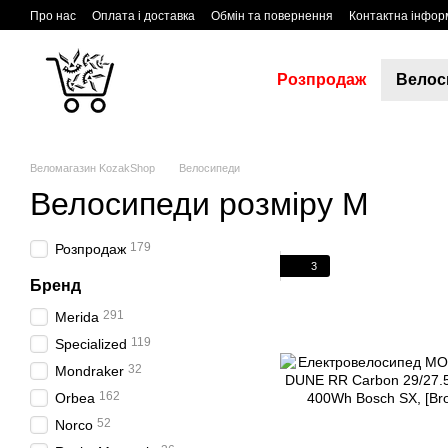
Перейти до основного контенту
Про нас
Оплата і доставка
Обмін та повернення
Контактна інфор
Розпродаж
Велос
Веломагазин KozakShop
Велосипеди
Велосипеди розміру M
179
Розпродаж
3
Бренд
291
Merida
119
Specialized
32
Mondraker
162
Orbea
52
Norco