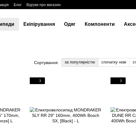
мація
Блог
Відгуки про магазин
ипеди
Екіпірування
Одяг
Компоненти
Аксе
за популярністю
спочатку нові
с
Сортування:
3
3