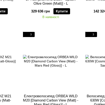
Olive Green (Matt)] - L
ити
329 636 грн
Купити
142 32
В наявності
3
3
IZ M21
Електровелосипед ORBEA WILD
Велосипед
 (Matt-
M20 [Diamond Carbon View (Matt) -
630W [Co
Mars Red (Gloss)] - L
Golden