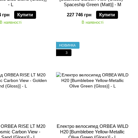
- L
Spaceship Green (Matt)] - M
4 грн
Купити
227 746 грн
Купити
В наявності
В наявності
НОВИНКА
3
 ORBEA RISE LT M20
Електро велосипед ORBEA WILD
smic Carbon View -
H20 [Bumblebee Yellow-Metallic
 Sand (Gloss)] - L
Olive Green (Gloss)] - L