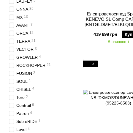
5
LAUFEY
35
ONNA
Електровелосипед Spe
13
MX
KENEVO SL Comp CA
[BNTGLDMET/BLKLQDM
7
AVANT
(98025-5003)
12
ORCA
419 699 грн
Куп
21
TERRA
В наявності
3
VECTOR
4
GROWLER
3
21
ROCKHOPPER
2
FUSION
1
SOUL
6
CHISEL
2
Tero
9
Contrail
4
Patron
1
Sub eRIDE
4
Level