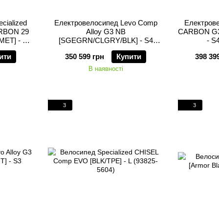
cialized
Електровелосипед Levo Comp
Електров
RBON 29
Alloy G3 NB
CARBON G3
ET] - S3
[SGEGRN/CLGRY/BLK] - S4
- S
(95225-6404)
ити
350 599 грн
Купити
398 39
В наявності
3
3