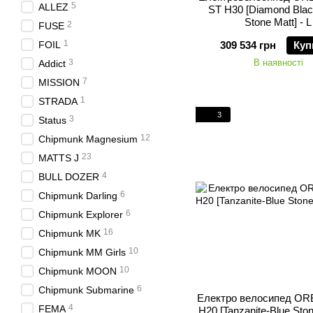
5
ALLEZ
ST H30 [Diamond Black
Stone Matt] - L
2
FUSE
1
FOIL
309 534 грн
Куп
3
В наявності
Addict
7
MISSION
1
STRADA
3
3
Status
12
Chipmunk Magnesium
23
MATTS J
4
BULL DOZER
6
Chipmunk Darling
6
Chipmunk Explorer
16
Chipmunk MK
10
Chipmunk MM Girls
10
Chipmunk MOON
6
Chipmunk Submarine
Електро велосипед OR
4
FEMA
H20 [Tanzanite-Blue Stone