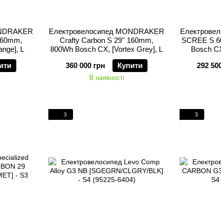
ONDRAKER
Електровелосипед MONDRAKER
Електрове
 160mm,
Crafty Carbon S 29'' 160mm,
SCREE S 60
nge], L
800Wh Bosch CX, [Vortex Grey], L
Bosch CX
ити
360 000 грн
Купити
292 50
В наявності
3
3