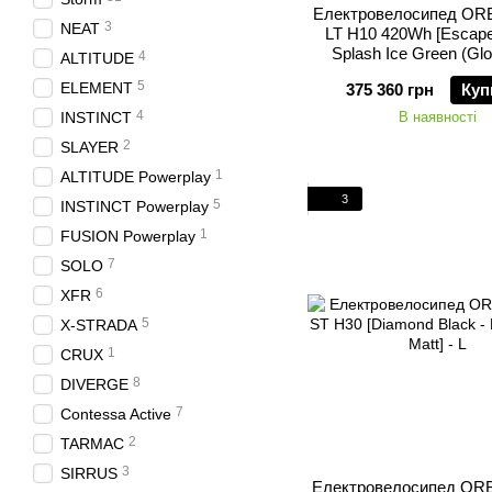
Електровелосипед OR
3
NEAT
LT H10 420Wh [Escape
Splash Ice Green (Glos
4
ALTITUDE
5
ELEMENT
375 360 грн
Куп
4
INSTINCT
В наявності
2
SLAYER
1
ALTITUDE Powerplay
3
5
INSTINCT Powerplay
1
FUSION Powerplay
7
SOLO
6
XFR
5
X-STRADA
1
CRUX
8
DIVERGE
7
Contessa Active
2
TARMAC
3
SIRRUS
Електровелосипед OR