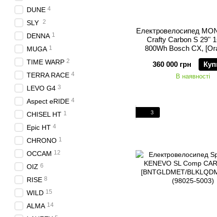
4
DUNE
2
SLY
Електровелосипед M
1
DENNA
Crafty Carbon S 29''
800Wh Bosch CX, [Ora
1
MUGA
2
TIME WARP
360 000 грн
Куп
4
TERRA RACE
В наявності
3
LEVO G4
4
Aspect eRIDE
3
1
CHISEL HT
4
Epic HT
1
CHRONO
12
OCCAM
6
OIZ
8
RISE
15
WILD
14
ALMA