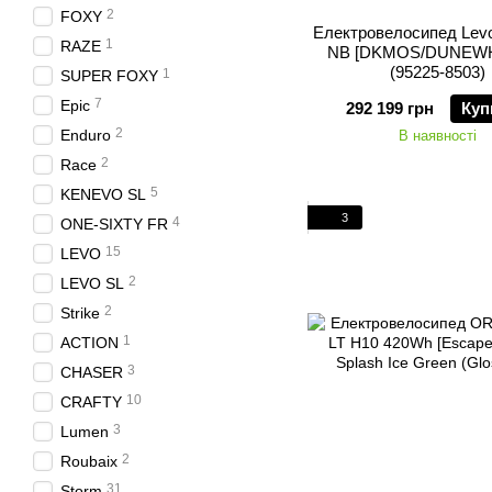
2
FOXY
Електровелосипед Levo
1
RAZE
NB [DKMOS/DUNEWHT
(95225-8503)
1
SUPER FOXY
7
Epic
292 199 грн
Куп
2
Enduro
В наявності
2
Race
5
KENEVO SL
3
4
ONE-SIXTY FR
15
LEVO
2
LEVO SL
2
Strike
1
ACTION
3
CHASER
10
CRAFTY
3
Lumen
2
Roubaix
31
Storm