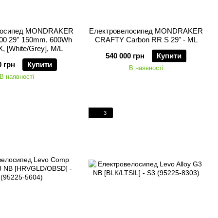
лосипед MONDRAKER
Електровелосипед MONDRAKER
0 29'' 150mm, 600Wh
CRAFTY Carbon RR S 29" - ML
, [White/Grey], M/L
540 000 грн
Купити
0 грн
Купити
В наявності
В наявності
3