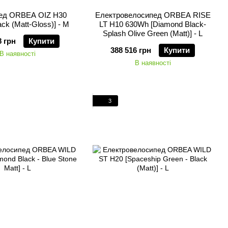
ед ORBEA OIZ H30
Електровелосипед ORBEA RISE
ack (Matt-Gloss)] - M
LT H10 630Wh [Diamond Black-
Splash Olive Green (Matt)] - L
8 грн
Купити
388 516 грн
Купити
В наявності
В наявності
3