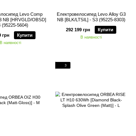
елосипед Levo Comp
Електровелосипед Levo Alloy G3
 NB [HRVGLD/OBSD]
NB [BLK/LTSIL] - S3 (95225-8303)
4 (95225-5604)
292 199 грн
Купити
9 грн
Купити
В наявності
В наявності
3