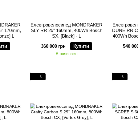
ONDRAKER
Електровелосипед MONDRAKER
Електрове
5" 170mm,
SLY RR 29" 160mm, 400Wh Bosch
DUNE RR Ca
onze] L
SX, [Black] - L
400Wh Bosc
ити
360 000 грн
Купити
540 00
В наявності
3
3