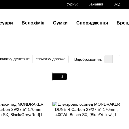
Укр
Рус
Бажання
Вхід
суари
Велохімія
Сумки
Спорядження
Брен
початку дешевше
спочатку дороже
Відображення:
3