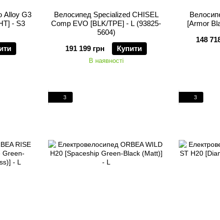
 Alloy G3
Велосипед Specialized CHISEL
Велосип
] - S3
Comp EVO [BLK/TPE] - L (93825-
[Armor Bl
5604)
148 71
ити
191 199 грн
Купити
В наявності
3
3