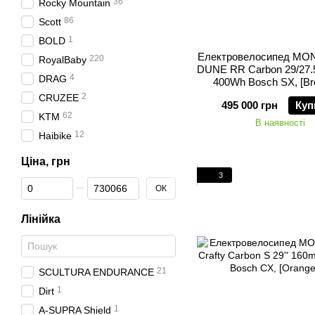
36
Rocky Mountain
86
Scott
1
BOLD
Електровелосипед M
220
RoyalBaby
DUNE RR Carbon 29/27.
4
DRAG
400Wh Bosch SX, [Br
2
CRUZEE
495 000 грн
Куп
62
KTM
В наявності
12
Haibike
Ціна, грн
3
Від Ціна, грн
До Ціна, грн
ОК
Лінійка
21
SCULTURA ENDURANCE
1
Dirt
1
A-SUPRA Shield