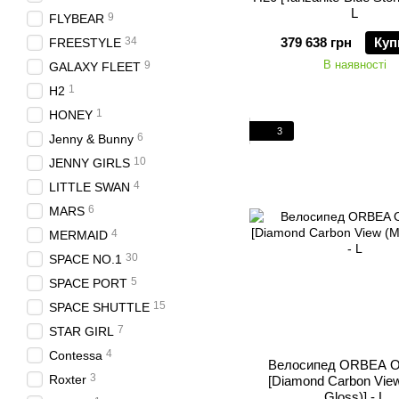
L
9
FLYBEAR
34
379 638 грн
Куп
FREESTYLE
В наявності
9
GALAXY FLEET
1
H2
1
HONEY
3
6
Jenny & Bunny
10
JENNY GIRLS
4
LITTLE SWAN
6
MARS
4
MERMAID
30
SPACE NO.1
5
SPACE PORT
15
SPACE SHUTTLE
7
STAR GIRL
4
Contessa
Велосипед ORBEA O
3
Roxter
[Diamond Carbon View
Gloss)] - L