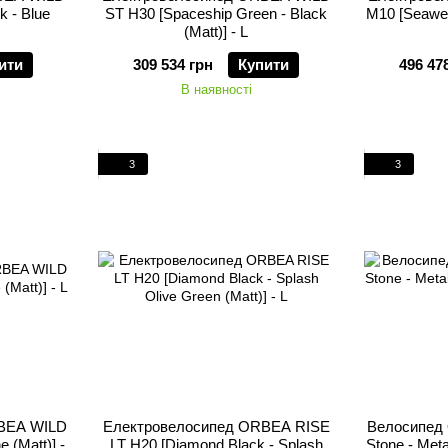
 - Blue
ST H30 [Spaceship Green - Black
M10 [Seawee
(Matt)] - L
ити
309 534 грн
Купити
496 47
В наявності
3
3
BEA WILD
Електровелосипед ORBEA RISE
Велосипед 
 (Matt)] -
LT H20 [Diamond Black - Splash
Stone - Meta