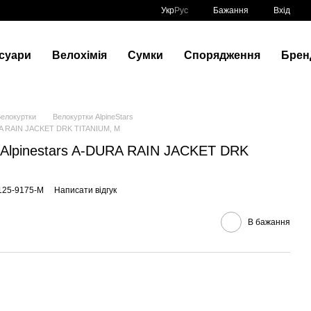
Укр
Рус
Бажання
Вхід
суари
Велохімія
Сумки
Спорядження
Брен
елокуртки
Велокуртки AlpineStars
URA RAIN JACKET DRK TITANIUM, M
 Alpinestars A-DURA RAIN JACKET DRK
125-9175-M
Написати відгук
В бажання