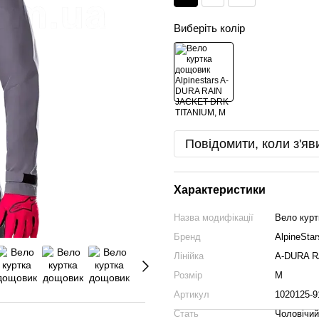
Виберіть колір
Повідомити, коли з'яв
Характеристики
Назва модифікації
Вело кур
Бренд
AlpineStar
Лінійка
A-DURA R
Розмір
M
Артикул
1020125-9
Стать
Чоловічий