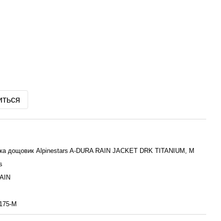
иться
тка дощовик Alpinestars A-DURA RAIN JACKET DRK TITANIUM, M
s
AIN
175-M