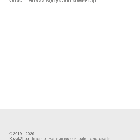
Опис
Новий відгук або коментар
© 2019—2026
KozakShop -
Інтернет магазин велосипедів і велотоварів
.