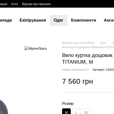
мація
Блог
Відгуки про магазин
ипеди
Екіпірування
Одяг
Компоненти
Аксе
Веломагазин KozakShop
Одяг
В
Вело куртка дощовик Alpinestars A-D
Вело куртка дощовик
TITANIUM, M
Немає в наявності
Артикул: 1020
7 560 грн
Розмір
M
L
XL