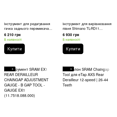
Інструмент для редагування
Інструмент для вирівнювання
гачка заднього перемикача
півня Shimano TL-RD11
Unior Tools Hanger Genie 2.0 -
Derailleur Hanger Alignment Tool
6 210 грн
6 930 грн
Hanger alignment tool
В наявності
В наявності
Купити
Купити
3
3