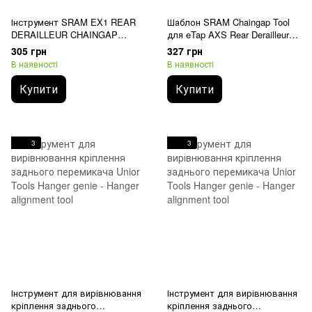
Інструмент SRAM EX1 REAR
Шаблон SRAM Chaingap Tool
DERAILLEUR CHAINGAP
для eTap AXS Rear Derailleur
ADJUSTMENT GAUGE - B GAP
12-speed | 26-44 Teeth
305 грн
327 грн
TOOL - GAUGE EX1
В наявності
В наявності
(11.7518.088.000)
Купити
Купити
3
3
Інструмент для вирівнювання
Інструмент для вирівнювання
кріплення заднього
кріплення заднього