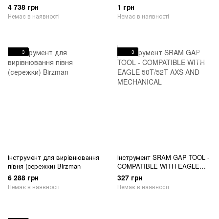
перемикача Unior Tools Hanger
перемикача Unior Tools Hanger
4 738 грн
1 грн
genie - Hanger alignment tool
genie - Hanger alignment tool
Немає в наявності
Немає в наявності
3
3
Інструмент для вирівнювання
Інструмент SRAM GAP TOOL -
півня (сережки) Birzman
COMPATIBLE WITH EAGLE
50T/52T AXS AND
6 288 грн
327 грн
MECHANICAL
Немає в наявності
Немає в наявності