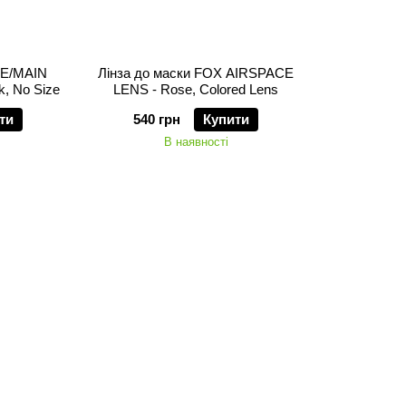
CE/MAIN
Лінза до маски FOX AIRSPACE
k, No Size
LENS - Rose, Colored Lens
ти
540 грн
Купити
В наявності