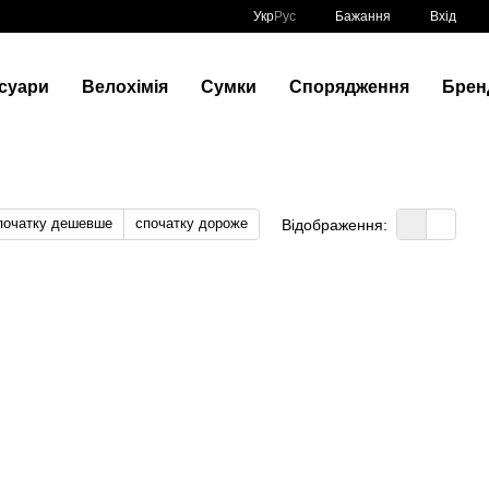
Укр
Рус
Бажання
Вхід
суари
Велохімія
Сумки
Спорядження
Брен
початку дешевше
спочатку дороже
Відображення: