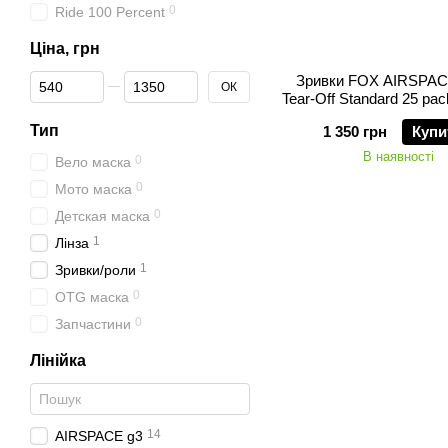
0
Ride 100 Percent
Ціна, грн
Від Ціна, грн
До Ціна, грн
Зривки FOX AIRSPA
ОК
Tear-Off Standard 25 pac
Тип
1 350 грн
Купи
В наявності
0
Вело маска
0
Мото маска
0
Детская маска
1
Лінза
1
Зривки/роли
0
OTG маска
0
Запчастини
Лінійка
14
AIRSPACE g3