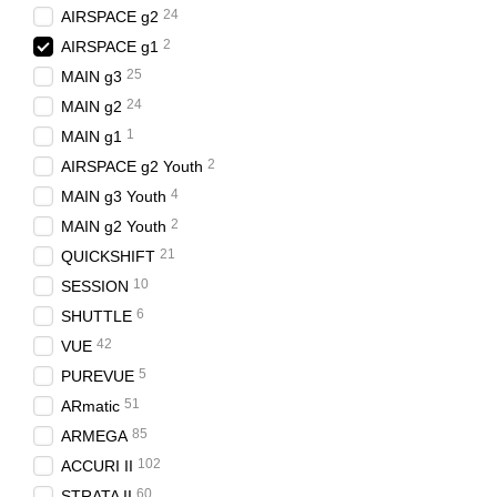
24
AIRSPACE g2
2
AIRSPACE g1
25
MAIN g3
24
MAIN g2
1
MAIN g1
2
AIRSPACE g2 Youth
4
MAIN g3 Youth
2
MAIN g2 Youth
21
QUICKSHIFT
10
SESSION
6
SHUTTLE
42
VUE
5
PUREVUE
51
ARmatic
85
ARMEGA
102
ACCURI II
60
STRATA II