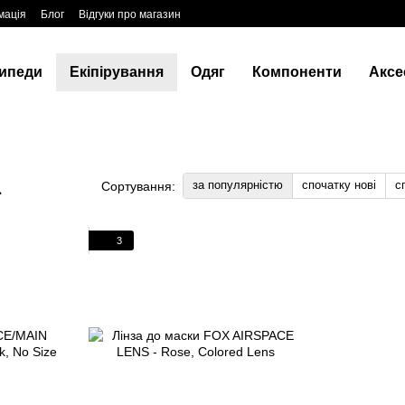
мація
Блог
Відгуки про магазин
ипеди
Екіпірування
Одяг
Компоненти
Аксе
1
за популярністю
спочатку нові
с
Сортування:
3