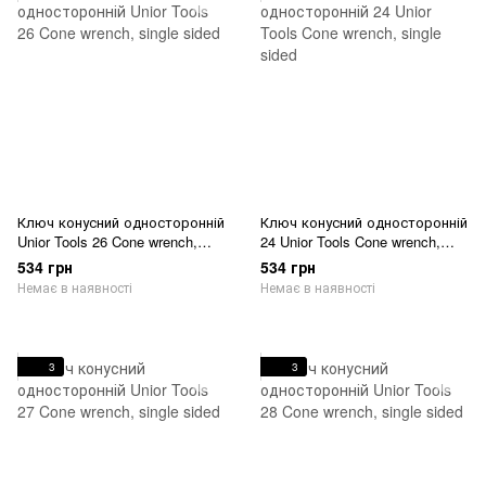
Ключ конусний односторонній
Ключ конусний односторонній
Unior Tools 26 Cone wrench,
24 Unior Tools Cone wrench,
single sided
single sided
534 грн
534 грн
Немає в наявності
Немає в наявності
3
3