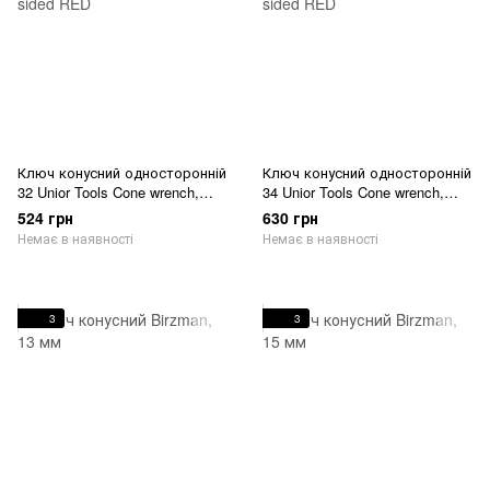
Ключ конусний односторонній
Ключ конусний односторонній
32 Unior Tools Cone wrench,
34 Unior Tools Cone wrench,
single sided RED
single sided RED
524 грн
630 грн
Немає в наявності
Немає в наявності
3
3