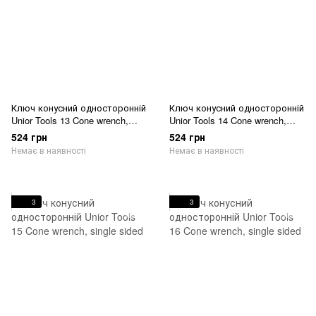
Ключ конусний односторонній
Ключ конусний односторонній
Unior Tools 13 Cone wrench,
Unior Tools 14 Cone wrench,
single sided
single sided
524 грн
524 грн
Немає в наявності
Немає в наявності
3
3