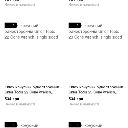
Немає в наявності
Немає в наявності
3
3
Ключ конусний односторонній
Ключ конусний односторонній
Unior Tools 22 Cone wrench,
Unior Tools 23 Cone wrench,
single sided
single sided
534 грн
534 грн
Немає в наявності
Немає в наявності
3
3