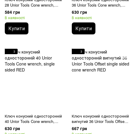
28 Unior Tools Cone wrench,
36 Unior Tools Cone wrench,
single sided RED
single sided RED
584 грн
630 грн
В наявності
В наявності
Купити
Купити
3
3
Ключ конусний односторонній
Ключ конусний односторонній
40 Unior Tools Cone wrench,
вигнутий 36 Unior Tools Offset
single sided RED
single sided cone wrench RED
630 грн
667 грн
В наявності
В наявності