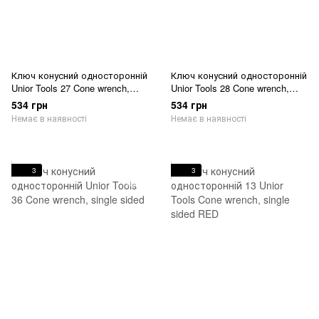
Ключ конусний односторонній
Ключ конусний односторонній
Unior Tools 27 Cone wrench,
Unior Tools 28 Cone wrench,
single sided
single sided
534 грн
534 грн
Немає в наявності
Немає в наявності
3
3