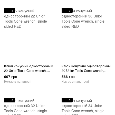
3
3
Ключ конусний односторонній
Ключ конусний односторонній
22 Unior Tools Cone wrench,
30 Unior Tools Cone wrench,
single sided RED
single sided RED
607 грн
566 грн
Немає в наявності
Немає в наявності
3
3