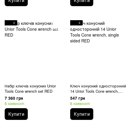
Купити
Купити
3
3
Набір ключів конусних Unior
Ключ конусний односторонній
Tools Cone wrench set RED
14 Unior Tools Cone wrench,
single sided RED
7 360 грн
547 грн
В наявності
В наявності
Купити
Купити