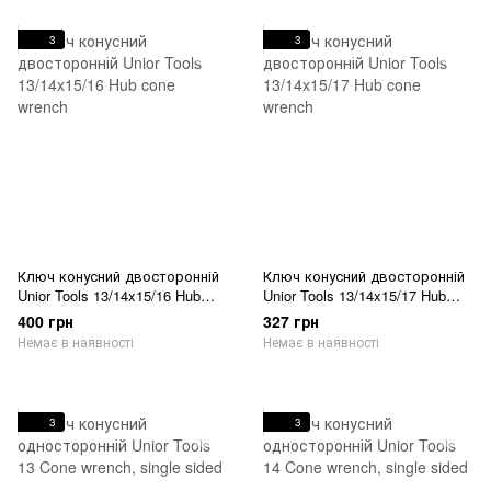
3
3
Ключ конусний двосторонній
Ключ конусний двосторонній
Unior Tools 13/14x15/16 Hub
Unior Tools 13/14x15/17 Hub
cone wrench
cone wrench
400 грн
327 грн
Немає в наявності
Немає в наявності
3
3