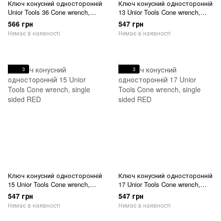
Ключ конусний односторонній
Ключ конусний односторонній
Unior Tools 36 Cone wrench,
13 Unior Tools Cone wrench,
single sided
single sided RED
566 грн
547 грн
Немає в наявності
Немає в наявності
3
3
Ключ конусний односторонній
Ключ конусний односторонній
15 Unior Tools Cone wrench,
17 Unior Tools Cone wrench,
single sided RED
single sided RED
547 грн
547 грн
Немає в наявності
Немає в наявності