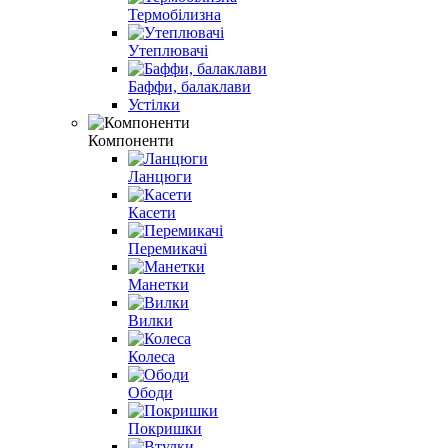
Термобілизна
Утеплювачі
Баффи, балаклави
Устілки
Компоненти
Ланцюги
Касети
Перемикачі
Манетки
Вилки
Колеса
Ободи
Покришки