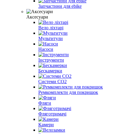
Запчастини для ebike
Аксесуари
Вело ліхтарі
Мультитули
Насоси
Інструменти
Бескамерки
Системи CO2
Ремкомплекти для покришок
Фляги
Фляготримачі
Камери