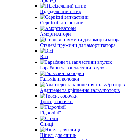
Дропер
Підсідельний штир
Сервісні запчастини
Амортизатори
Сталеві пружини для амортизатора
Вісі
Барабани та запчастини втулок
Гальмівні колодки
Адаптери та кріплення гальм/роторів
Троси, сорочки
Гідролінії
Спиці
Ніпелі для спиць