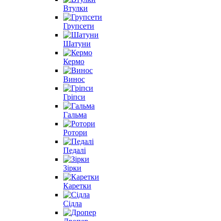
Втулки
Групсети
Шатуни
Кермо
Винос
Гріпси
Гальма
Ротори
Педалі
Зірки
Каретки
Сідла