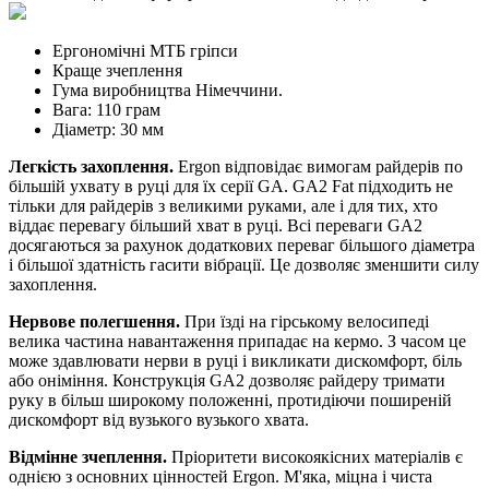
Ергономічні МТБ гріпси
Краще зчеплення
Гума виробництва Німеччини.
Вага: 110 грам
Діаметр: 30 мм
Легкість захоплення.
Ergon відповідає вимогам райдерів по
більшій ухвату в руці для їх серії GA. GA2 Fat підходить не
тільки для райдерів з великими руками, але і для тих, хто
віддає перевагу більший хват в руці. Всі переваги GA2
досягаються за рахунок додаткових переваг більшого діаметра
і більшої здатність гасити вібрації. Це дозволяє зменшити силу
захоплення.
Нервове полегшення.
При їзді на гірському велосипеді
велика частина навантаження припадає на кермо. З часом це
може здавлювати нерви в руці і викликати дискомфорт, біль
або оніміння. Конструкція GA2 дозволяє райдеру тримати
руку в більш широкому положенні, протидіючи поширеній
дискомфорт від вузького вузького хвата.
Відмінне зчеплення.
Пріоритети високоякісних матеріалів є
однією з основних цінностей Ergon. М'яка, міцна і чиста