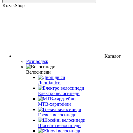
KozakShop
Каталог
Розпродаж
Велосипеди
Двопідвіси
Електро велосипеди
MTB-хардтейли
Гревел велосипеди
Шосейні велосипеди