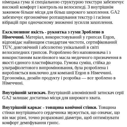
німецька гума зі спеціальною структурою текстури забезпечує
високий комфорт і контроль на велосипеді. З внутрішнім
зажимом більше місця для більш широкого захоплення. GA2
забезпечує ергономічне розташування текстур і гасіння
вібрацій при одночасному зниженні зусилля захоплення.
Ексклюзивне якість - рукоятка з гуми Зроблено в
Німеччині.
Матеріал, використовуваний у грипсах Ergon,
відповідає найвищим стандартам чистоти, сертифікований
TÜV, довговічний і абсолютно унікальний в світі
велосипедних грипсов. Розроблено без наповнювача і з
використанням вазелінового масла медичного призначення в
якості єдиного пластифікатора. Гумова суміш, стійка до
ультрафіолетового випромінювання, була розроблена і
виробляється виключно для компанії Ergon в Німеччині.
Ергономіка, дизайн продукту і розробка — все зроблено в
Німеччині.
Внутрішній затискач.
Внутрішній алюмінієвий затискач серії
GA2 залишає достатньо місця для широкого хвата.
Внутрішній каркас - товщина конічної стінки.
Товщина
стінки внутрішнього сердечника звужується, що означає, що
він має різні, точно розраховані діаметри, щоб оптимізувати
комфорт демпфування грипс.