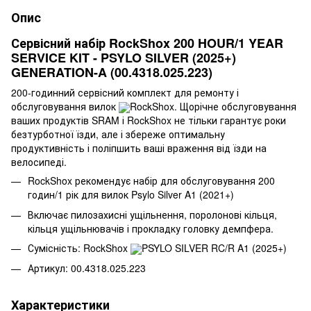
Опис
Сервісний набір RockShox 200 HOUR/1 YEAR
SERVICE KIT - PSYLO SILVER (2025+)
GENERATION-A (00.4318.025.223)
200-годинний сервісний комплект для ремонту і
обслуговування вилок
RockShox. Щорічне обслуговування
ваших продуктів SRAM і RockShox не тільки гарантує роки
безтурботної їзди
,
але і збереже оптимальну
продуктивність і поліпшить ваші враження від їзди на
велосипеді.
RockShox рекомендує набір для обслуговування 200
годин/1 рік для вилок Psylo Silver A1 (2021+)
Включає пилозахисні ущільнення, поролонові кільця
,
кільця ущільнювачів і прокладку головку демпфера.
Сумісність: RockShox
PSYLO SILVER RC/R A1 (2025+)
Артикул: 00.4318.025.223
Характеристики