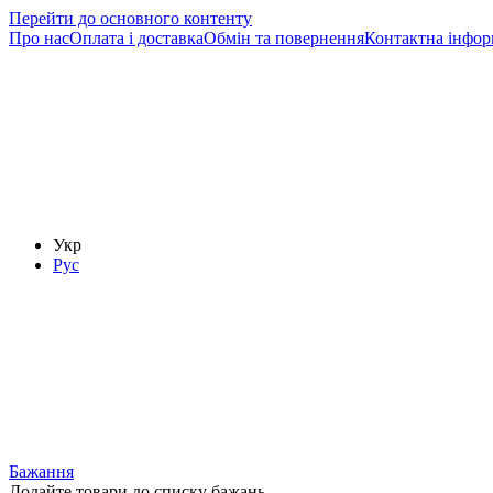
Перейти до основного контенту
Про нас
Оплата і доставка
Обмін та повернення
Контактна інфор
Укр
Рус
Бажання
Додайте товари до списку бажань