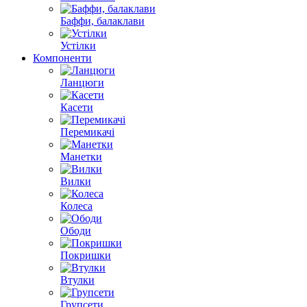
Баффи, балаклави
Устілки
Компоненти
Ланцюги
Касети
Перемикачі
Манетки
Вилки
Колеса
Ободи
Покришки
Втулки
Групсети