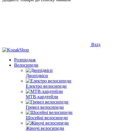
Вхід
Розпродаж
Велосипеди
Двопідвіси
Електро велосипеди
MTB-хардтейли
Гревел велосипеди
Шосейні велосипеди
Жіночі велосипеди