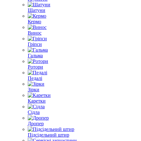
Шатуни
Кермо
Винос
Гріпси
Гальма
Ротори
Педалі
Зірки
Каретки
Сідла
Дропер
Підсідельний штир