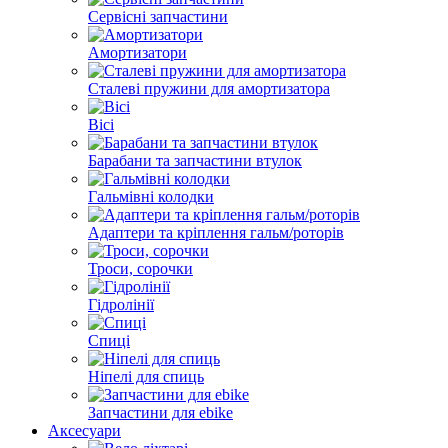
Сервісні запчастини
Амортизатори
Сталеві пружини для амортизатора
Вісі
Барабани та запчастини втулок
Гальмівні колодки
Адаптери та кріплення гальм/роторів
Троси, сорочки
Гідролінії
Спиці
Ніпелі для спиць
Запчастини для ebike
Аксесуари