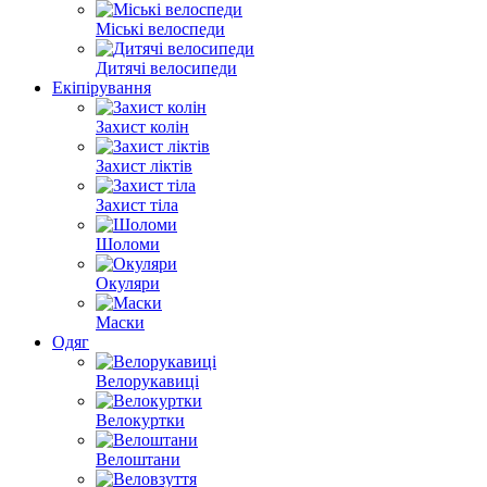
Міські велоспеди
Дитячі велосипеди
Екіпірування
Захист колін
Захист ліктів
Захист тіла
Шоломи
Окуляри
Маски
Одяг
Велорукавиці
Велокуртки
Велоштани