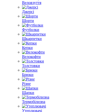
Веловзуття
Джерсі
Шорти
Футболки
Шкарпетки
Кепки
Велокофти
Толстовки
Брюки
Різне
Шапки
Термобілизна
Утеплювачі